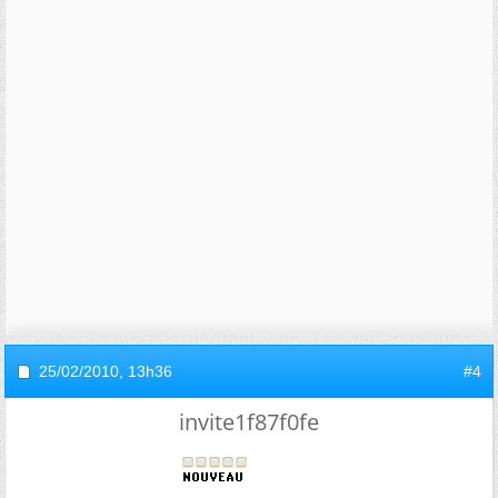
25/02/2010,
13h36
#4
invite1f87f0fe