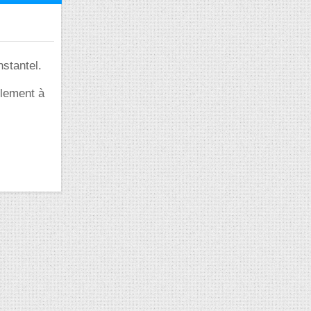
nstantel.
blement à