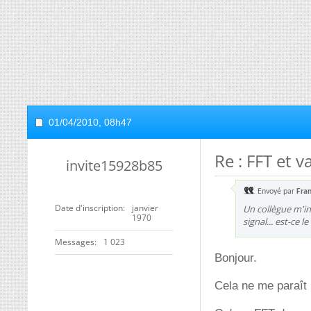
01/04/2010,
08h47
Re : FFT et v
invite15928b85
Envoyé par
Fra
Date d'inscription
janvier
Un collègue m'in
1970
signal... est-ce le
Messages
1 023
Bonjour.
Cela ne me paraît 