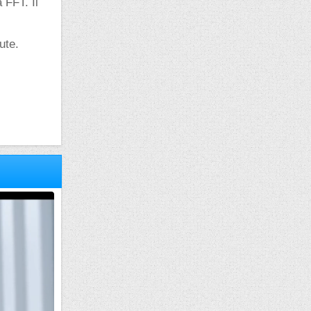
 FFT. Il
ute.