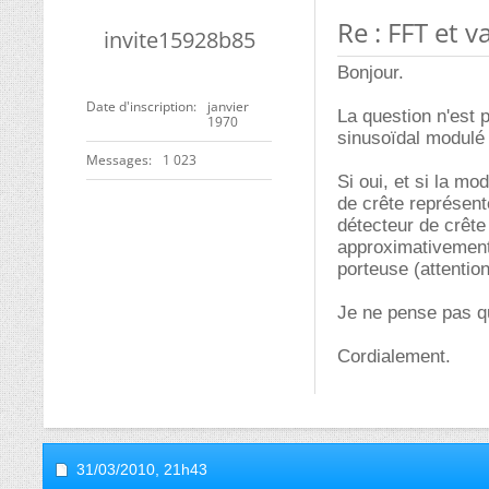
Re : FFT et v
invite15928b85
Bonjour.
Date d'inscription
janvier
La question n'est p
1970
sinusoïdal modulé
Messages
1 023
Si oui, et si la mo
de crête représente
détecteur de crête
approximativement 
porteuse (attention
Je ne pense pas qu
Cordialement.
31/03/2010,
21h43