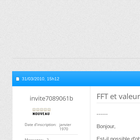
31/03/2010,
15h12
FFT et valeur
invite7089061b
------
Date d'inscription
janvier
Bonjour,
1970
Est-il possible d'o
Messages
2