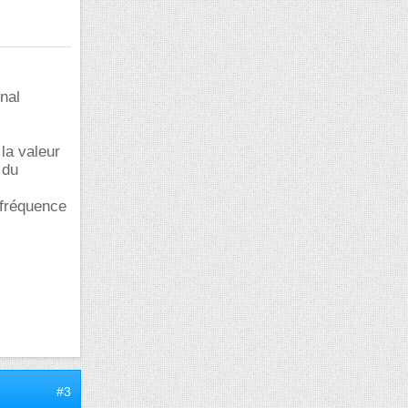
gnal
la valeur
 du
 fréquence
#3