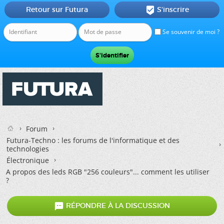
Retour sur Futura
S'inscrire

Se souvenir de moi ?
Forum
Futura-Techno : les forums de l'informatique et des
technologies
Électronique
A propos des leds RGB "256 couleurs"... comment les utiliser
?

RÉPONDRE À LA DISCUSSION