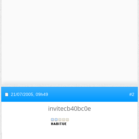
21/07/2005,
09h49
#2
invitecb40bc0e