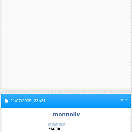
21/07/2005,
23h31
#12
monnoliv