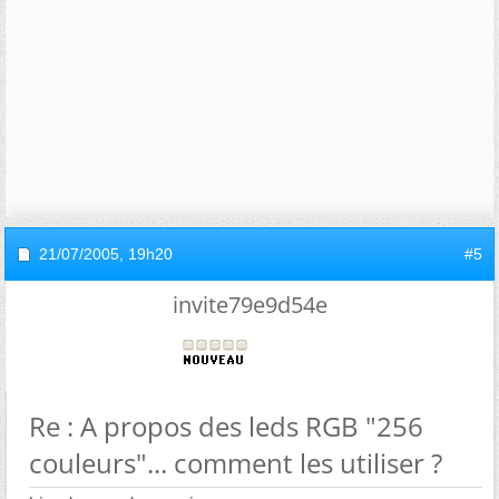
21/07/2005,
19h20
#5
invite79e9d54e
Re : A propos des leds RGB "256
couleurs"... comment les utiliser ?