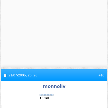
21/07/2005,
20h26
#10
monnoliv