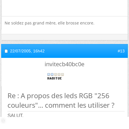
Ne soldez pas grand mère, elle brosse encore.
22/07/2005,
16h42
#13
invitecb40bc0e
Re : A propos des leds RGB "256
couleurs"... comment les utiliser ?
SALUT.
Pour faire du PWM avec un PIC, c'est assez simple,
sans même passer par les PWM intégrer !