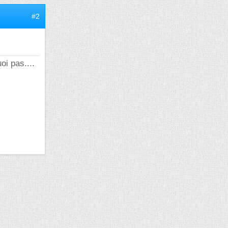
#2
oi pas....