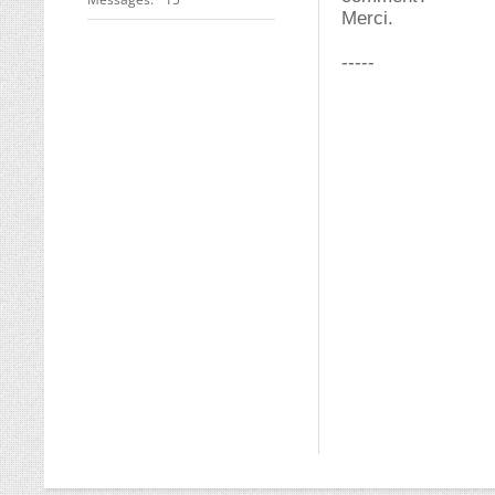
Merci.
-----