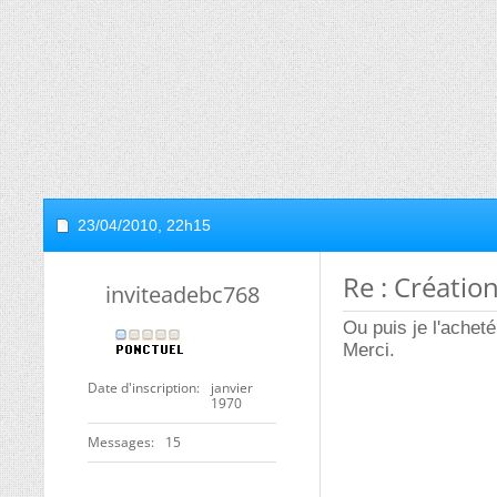
23/04/2010,
22h15
Re : Créatio
inviteadebc768
Ou puis je l'achet
Merci.
Date d'inscription
janvier
1970
Messages
15