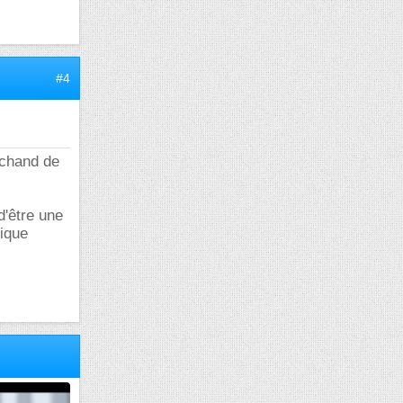
#4
rchand de
d'être une
nique