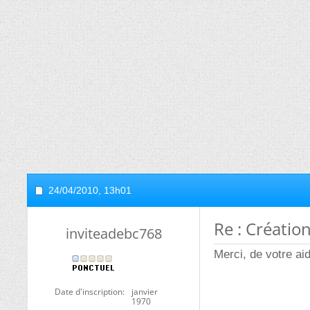
24/04/2010,
13h01
Re : Créatio
inviteadebc768
Merci, de votre ai
Date d'inscription
janvier
1970