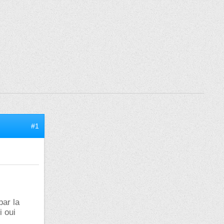
#1
par la
i oui