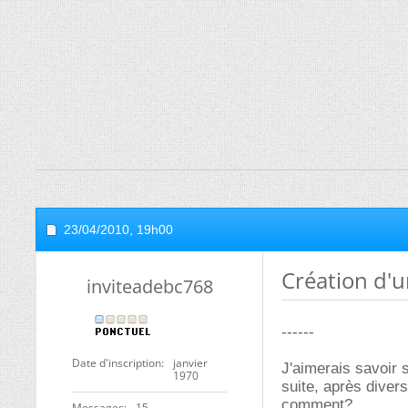
23/04/2010,
19h00
Création d'
inviteadebc768
------
Date d'inscription
janvier
J'aimerais savoir s
1970
suite, après diver
comment?
Messages
15