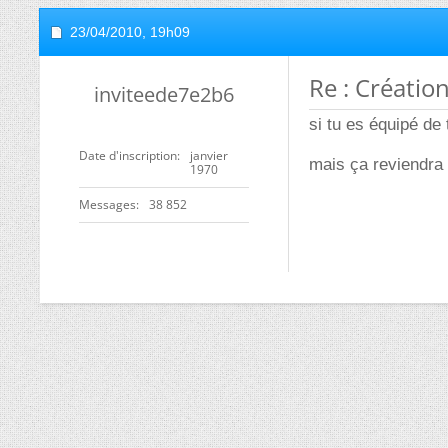
23/04/2010,
19h09
Re : Créatio
inviteede7e2b6
si tu es équipé de 
Date d'inscription
janvier
mais ça reviendra m
1970
Messages
38 852