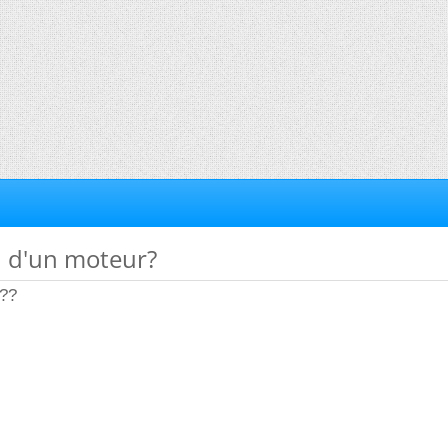
n d'un moteur?
é??