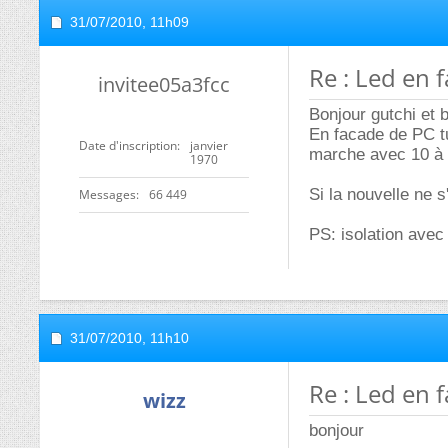
31/07/2010,
11h09
Re : Led en 
invitee05a3fcc
Bonjour gutchi et
En facade de PC tu
Date d'inscription
janvier
marche avec 10 à
1970
Si la nouvelle ne 
Messages
66 449
PS: isolation avec
31/07/2010,
11h10
Re : Led en 
wizz
bonjour