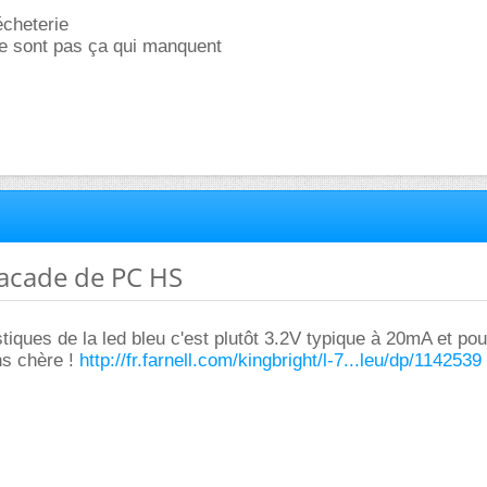
écheterie
ne sont pas ça qui manquent
facade de PC HS
tiques de la led bleu c'est plutôt 3.2V typique à 20mA et pour
ns chère !
http://fr.farnell.com/kingbright/l-7...leu/dp/1142539