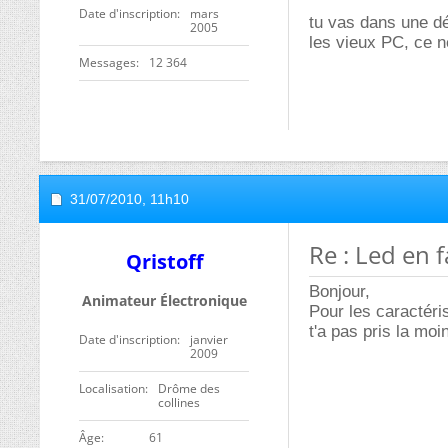
Date d'inscription
mars
tu vas dans une d
2005
les vieux PC, ce 
Messages
12 364
31/07/2010,
11h10
Re : Led en 
Qristoff
Bonjour,
Animateur Électronique
Pour les caractéris
t'a pas pris la moi
Date d'inscription
janvier
2009
Localisation
Drôme des
collines
ge
61