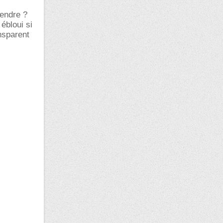
rendre ?
ébloui si
nsparent