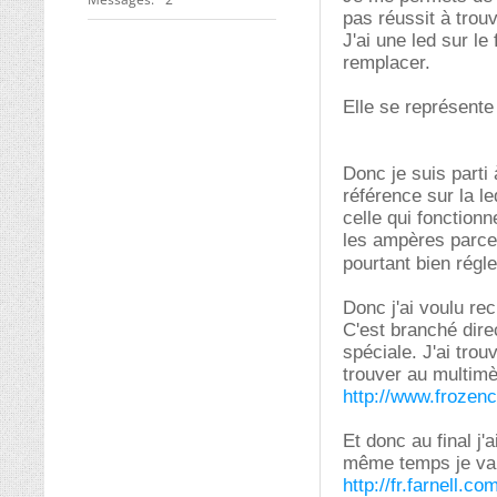
pas réussit à trouv
J'ai une led sur le
remplacer.
Elle se représent
Donc je suis part
référence sur la le
celle qui fonctionn
les ampères parce 
pourtant bien régl
Donc j'ai voulu re
C'est branché dire
spéciale. J'ai trou
trouver au multimè
http://www.frozen
Et donc au final j'
même temps je vai
http://fr.farnell.