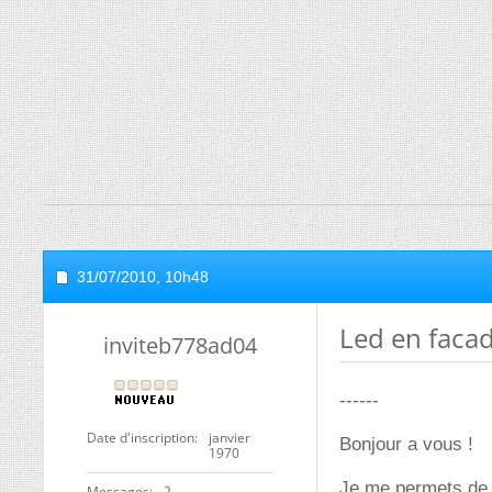
31/07/2010,
10h48
Led en faca
inviteb778ad04
------
Date d'inscription
janvier
Bonjour a vous !
1970
Je me permets de v
Messages
2