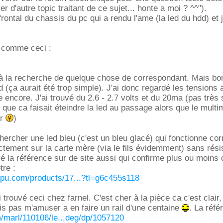
er d'autre topic traitant de ce sujet... honte a moi ? ^^").
 frontal du chassis du pc qui a rendu l'ame (la led du hdd) et j
e comme ceci :
i à la recherche de quelque chose de correspondant. Mais b
d (ça aurait été trop simple). J'ai donc regardé les tensions 
e encore. J'ai trouvé du 2.6 - 2.7 volts et du 20ma (pas très
que ca faisait éteindre la led au passage alors que le multim
er
)
chercher une led bleu (c'est un bleu glacé) qui fonctionne co
ctement sur la carte mère (via le fils évidemment) sans rés
vé la référence sur de site aussi qui confirme plus ou moins c
tre :
cpu.com/products/17...?tl=g6c455s118
ai trouvé ceci chez farnel. C'est cher à la pièce ca c'est clair
s pas m'amuser a en faire un rail d'une centaine
. La réfé
com/marl/110106/le...deg/dp/1057120