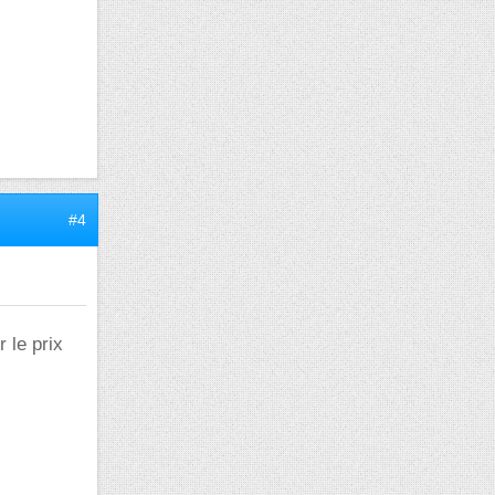
#4
 le prix