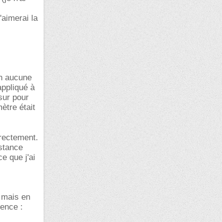
'aimerai la
on aucune
appliqué à
 sur pour
ètre était
rrectement.
istance
e que j'ai
, mais en
rence :