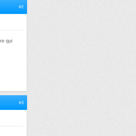
#2
re qui
#3