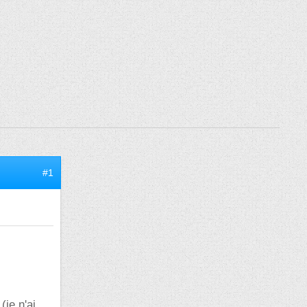
#1
je n'ai