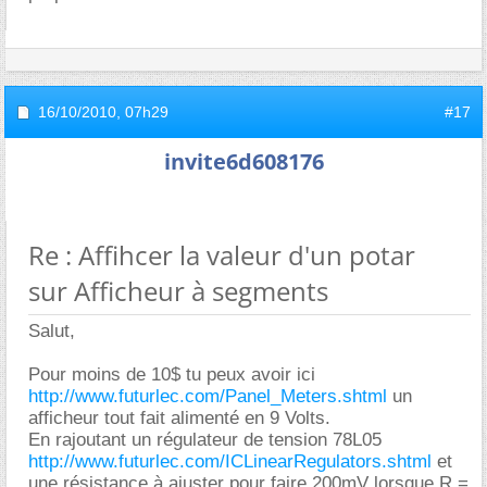
16/10/2010,
07h29
#17
invite6d608176
Re : Affihcer la valeur d'un potar
sur Afficheur à segments
Salut,
Pour moins de 10$ tu peux avoir ici
http://www.futurlec.com/Panel_Meters.shtml
un
afficheur tout fait alimenté en 9 Volts.
En rajoutant un régulateur de tension 78L05
http://www.futurlec.com/ICLinearRegulators.shtml
et
une résistance à ajuster pour faire 200mV lorsque R =