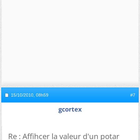
15/10/2010,
08h59
#7
gcortex
Re : Affihcer la valeur d'un potar