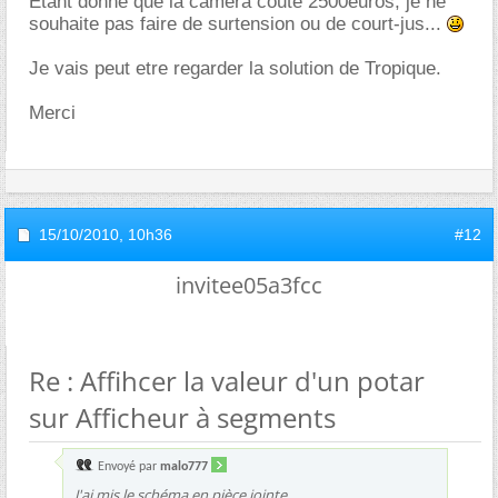
Étant donné que la camera coute 2500euros, je ne
souhaite pas faire de surtension ou de court-jus...
Je vais peut etre regarder la solution de Tropique.
Merci
15/10/2010,
10h36
#12
invitee05a3fcc
Re : Affihcer la valeur d'un potar
sur Afficheur à segments
Envoyé par
malo777
J'ai mis le schéma en pièce jointe.