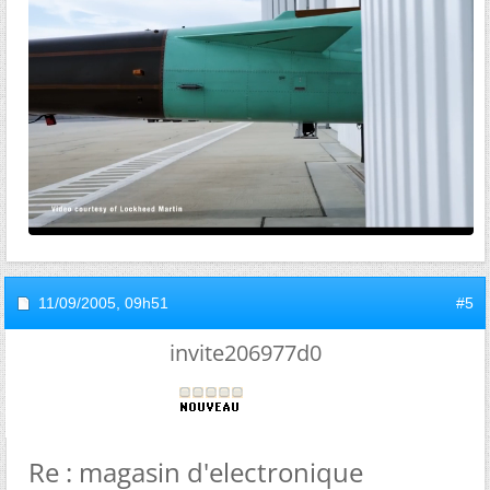
11/09/2005,
09h51
#5
invite206977d0
Re : magasin d'electronique