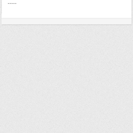
-----