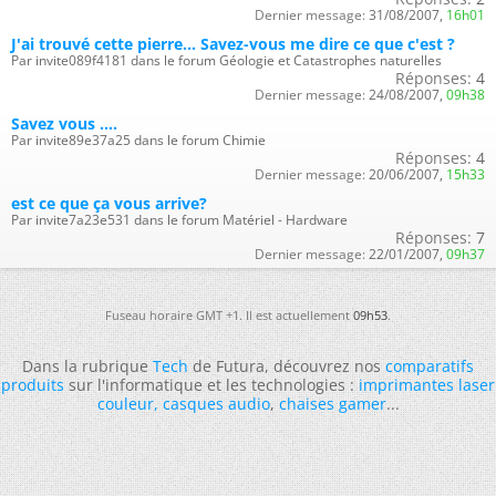
Dernier message:
31/08/2007,
16h01
J'ai trouvé cette pierre... Savez-vous me dire ce que c'est ?
Par invite089f4181 dans le forum Géologie et Catastrophes naturelles
Réponses:
4
Dernier message:
24/08/2007,
09h38
Savez vous ....
Par invite89e37a25 dans le forum Chimie
Réponses:
4
Dernier message:
20/06/2007,
15h33
est ce que ça vous arrive?
Par invite7a23e531 dans le forum Matériel - Hardware
Réponses:
7
Dernier message:
22/01/2007,
09h37
Fuseau horaire GMT +1. Il est actuellement
09h53
.
Dans la rubrique
Tech
de Futura, découvrez nos
comparatifs
produits
sur l'informatique et les technologies :
imprimantes laser
couleur
,
casques audio
,
chaises gamer
...