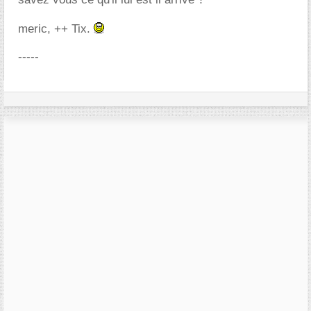
meric, ++ Tix.
-----