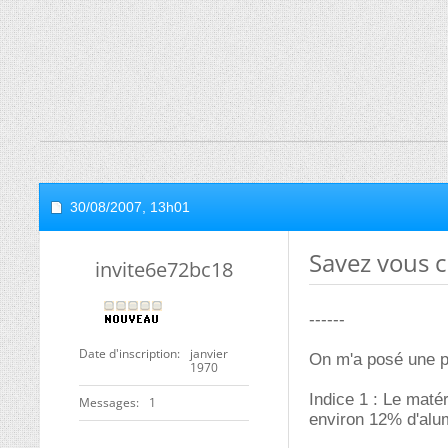
30/08/2007,
13h01
Savez vous c
invite6e72bc18
------
Date d'inscription
janvier
On m'a posé une pe
1970
Indice 1 : Le matér
Messages
1
environ 12% d'alu