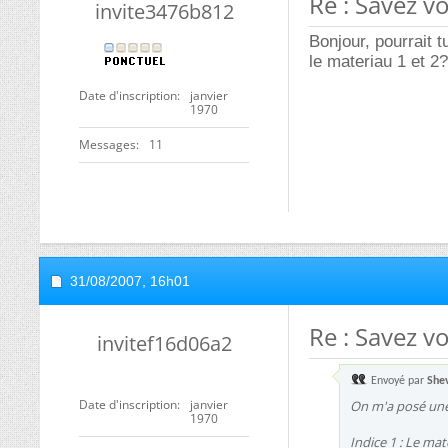
Re : Savez v
invite3476b812
Bonjour, pourrait t
le materiau 1 et 2?
Date d'inscription
janvier
1970
Messages
11
31/08/2007,
16h01
Re : Savez v
invitef16d06a2
Envoyé par
She
Date d'inscription
janvier
On m'a posé une 
1970
Indice 1 : Le ma