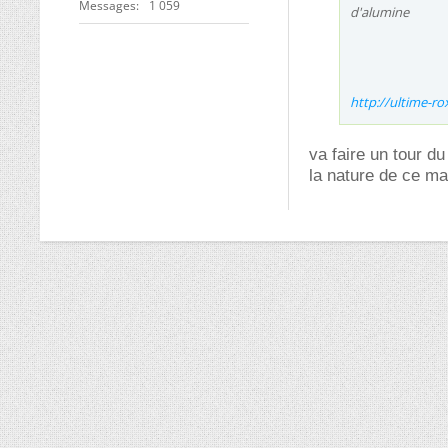
Messages
1 059
d'alumine
http://ultime-r
va faire un tour d
la nature de ce mat