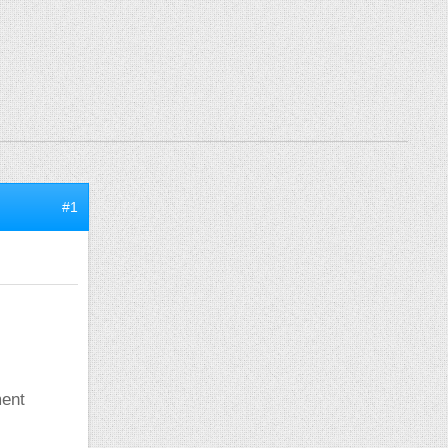
#1
ment