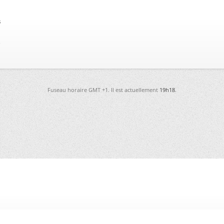
s
s
Fuseau horaire GMT +1. Il est actuellement
19h18
.
-
Futura
-
Archives
-
Conso
-