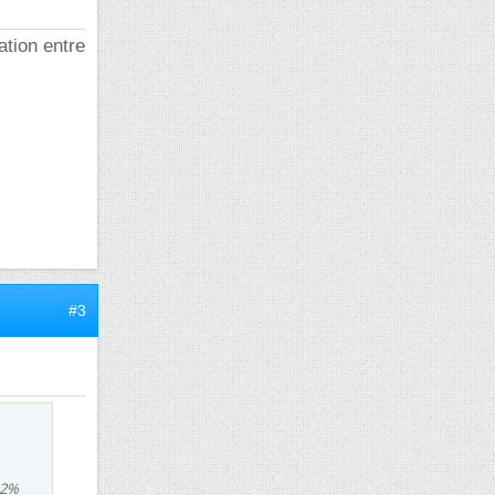
ation entre
#3
12%