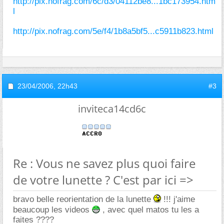
http://pix.nofrag.com/6c/d3/04112be8...1bc173954.htm
l
http://pix.nofrag.com/5e/f4/1b8a5bf5...c5911b823.html
23/04/2006,
22h43
#3
inviteca14cd6c
Re : Vous ne savez plus quoi faire
de votre lunette ? C'est par ici =>
bravo belle reorientation de la lunette
!!! j'aime
beaucoup les videos
, avec quel matos tu les a
faites ????