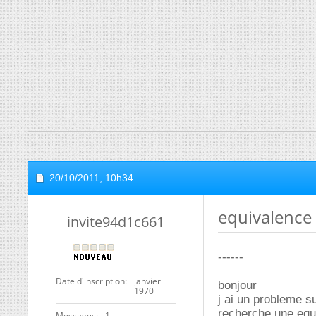
20/10/2011,
10h34
equivalence 
invite94d1c661
------
Date d'inscription
janvier
bonjour
1970
j ai un probleme su
recherche une equiv
Messages
1