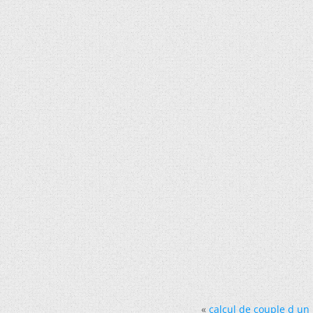
«
calcul de couple d un