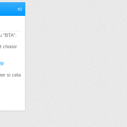
#2
au "BTA".
t choisir
9/
er si cela