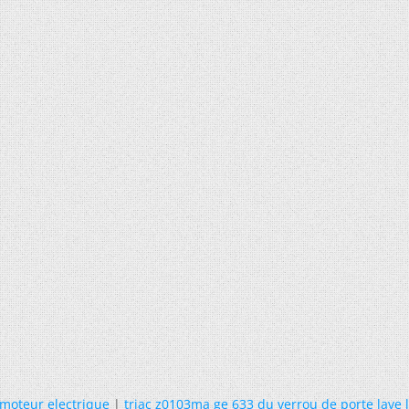
 moteur electrique
|
triac z0103ma ge 633 du verrou de porte lave 