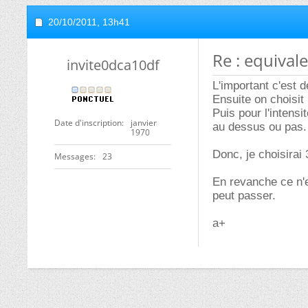
20/10/2011,
13h41
Re : equivale
invite0dca10df
L'important c'est 
Ensuite on choisit 
Puis pour l'intens
Date d'inscription
janvier
au dessus ou pas.
1970
Donc, je choisira
Messages
23
En revanche ce n'e
peut passer.
a+