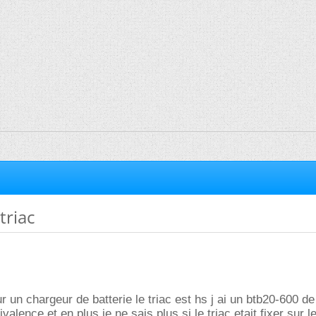
triac
r un chargeur de batterie le triac est hs j ai un btb20-600 d
alence et en plus je ne sais plus si le triac etait fixer sur l