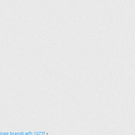
linge brandt wfh 1077f
»