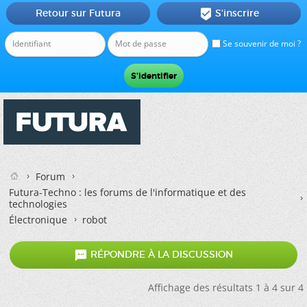
Retour sur Futura
S'inscrire

Se souvenir de moi ?
Forum
Futura-Techno : les forums de l'informatique et des
technologies
Électronique
robot

RÉPONDRE À LA DISCUSSION
Affichage des résultats 1 à 4 sur 4