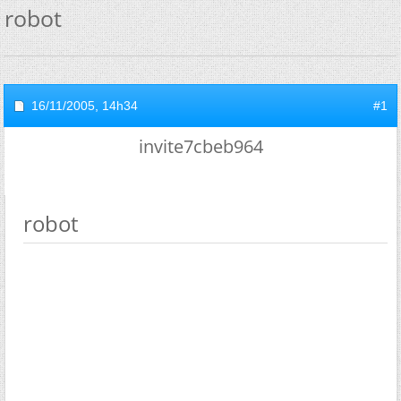
robot
16/11/2005,
14h34
#1
invite7cbeb964
robot