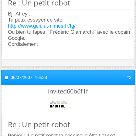
Re : Un petit robot
Bjr Atrey...
Tu peux essayer ce site:
http://www.geii.iut-nimes.fr/fg/
Ou bien tu tapes " Frédéric Giamarchi" avec le copain
Google.
Cordialement
06/07/2007,
16h38
#3
invited60b6f1f
Re : Un petit robot
Bonjour, Le petit robot la coccinelle éttait assez