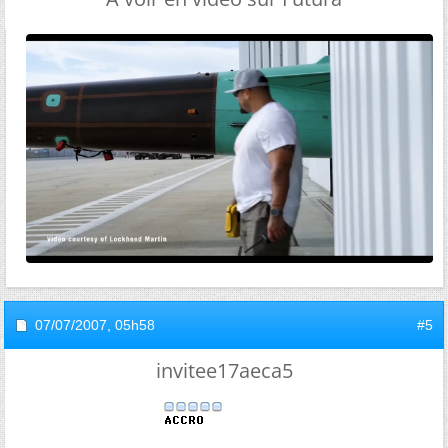
07/07/2007,
05h58
#5
invitee17aeca5