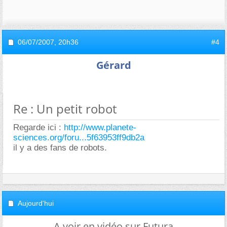
06/07/2007,
20h36
#4
Gérard
Re : Un petit robot
Regarde ici :
http://www.planete-
sciences.org/foru...5f63953ff9db2a
il y a des fans de robots.
Aujourd'hui
A voir en vidéo sur Futura