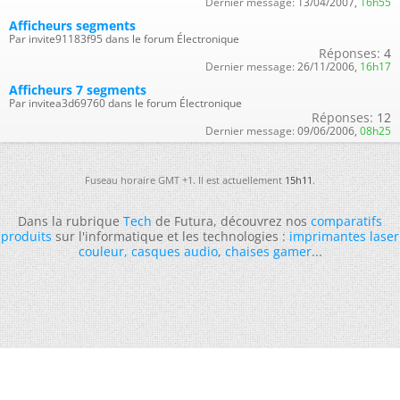
Dernier message:
13/04/2007,
16h55
Afficheurs segments
Par invite91183f95 dans le forum Électronique
Réponses:
4
Dernier message:
26/11/2006,
16h17
Afficheurs 7 segments
Par invitea3d69760 dans le forum Électronique
Réponses:
12
Dernier message:
09/06/2006,
08h25
Fuseau horaire GMT +1. Il est actuellement
15h11
.
Dans la rubrique
Tech
de Futura, découvrez nos
comparatifs
produits
sur l'informatique et les technologies :
imprimantes laser
couleur
,
casques audio
,
chaises gamer
...