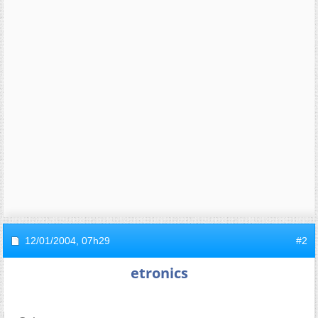
12/01/2004,
07h29
#2
etronics