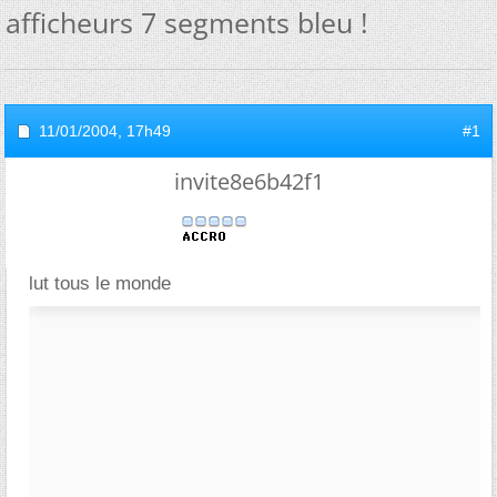
afficheurs 7 segments bleu !
11/01/2004,
17h49
#1
invite8e6b42f1
lut tous le monde