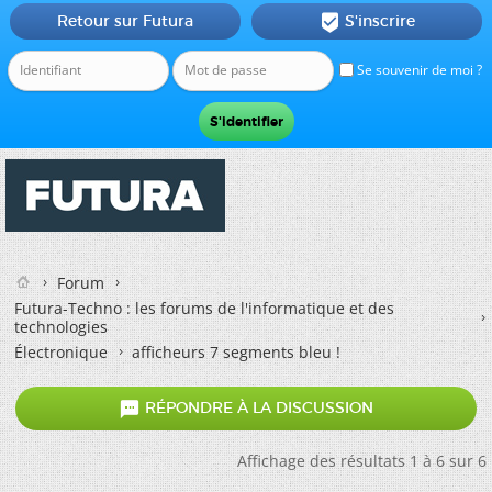
Retour sur Futura
S'inscrire

Se souvenir de moi ?
Forum
Futura-Techno : les forums de l'informatique et des
technologies
Électronique
afficheurs 7 segments bleu !

RÉPONDRE À LA DISCUSSION
Affichage des résultats 1 à 6 sur 6