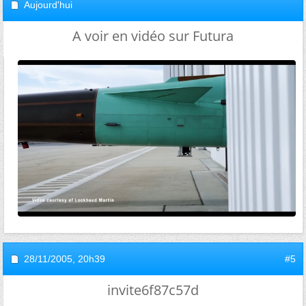
Aujourd'hui
A voir en vidéo sur Futura
28/11/2005,
20h39
#5
invite6f87c57d