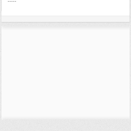
-----