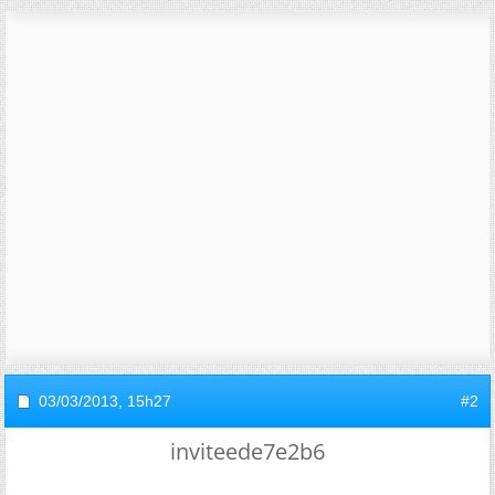
03/03/2013,
15h27
#2
inviteede7e2b6