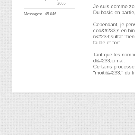
2005
Je suis comme zoup
Du basic en partie
Messages
45 046
Cependant, je pen
cod&#233;s en bin
r&#233;sultat "tie
faible et fort.
Tant que les nombr
d&#233;cimal.
Certains processe
"moiti&#233;" du tr