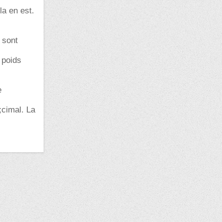
la en est.
 sont
 poids
e
;cimal. La