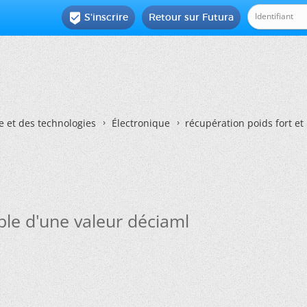
S'inscrire
Retour sur Futura

e et des technologies
Électronique
récupération poids fort et
ible d'une valeur déciaml