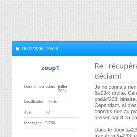
18/01/2006,
10h28
Re : récupér
zoup1
déciaml
Date d'inscription
juillet
Je ne connais rien
2004
&#224; droite. Cel
cod&#233; binaire,
Localisation
Paris
Cependant, si c'es
connais rien au pi
ge
62
diviser par 8 ou p
Messages
3 760
Dans le deuxi&#23
transform&#233; e