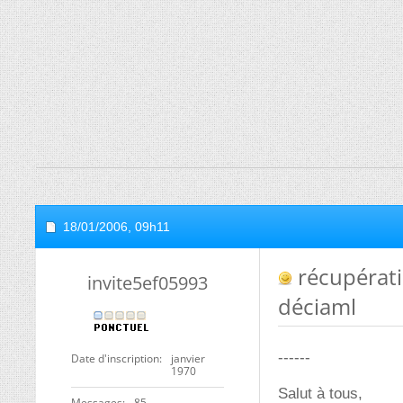
18/01/2006,
09h11
récupératio
invite5ef05993
déciaml
------
Date d'inscription
janvier
1970
Salut à tous,
Messages
85