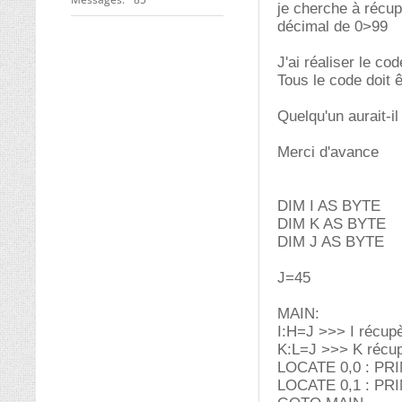
je cherche à récupr
décimal de 0>99
J'ai réaliser le c
Tous le code doit ê
Quelqu'un aurait-
Merci d'avance
DIM I AS BYTE
DIM K AS BYTE
DIM J AS BYTE
J=45
MAIN:
I:H=J >>> I récup
K:L=J >>> K récu
LOCATE 0,0 : PRI
LOCATE 0,1 : PR