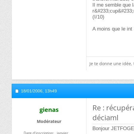
Il me semble que l
r&#233;cup&#233;rer
(I/10)
A moins que le int
Je te donne une idée,
18/01/2006,
13h49
Re : récupér
gienas
déciaml
Modérateur
Bonjour JETFOGER 
Date d'inscription
janvier