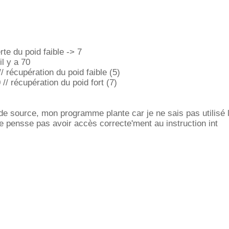
perte du poid faible -> 7
il y a 70
// récupération du poid faible (5)
0 // récupération du poid fort (7)
e source, mon programme plante car je ne sais pas utilisé 
e pensse pas avoir accès correcte'ment au instruction int