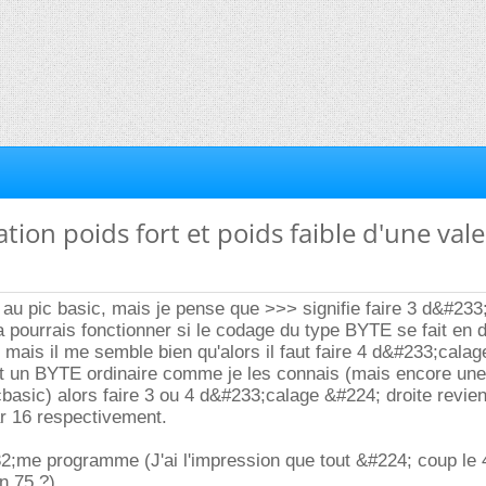
ation poids fort et poids faible d'une val
 au pic basic, mais je pense que >>> signifie faire 3 d&#233
a pourrais fonctionner si le codage du type BYTE se fait en 
 mais il me semble bien qu'alors il faut faire 4 d&#233;calag
t un BYTE ordinaire comme je les connais (mais encore une 
cbasic) alors faire 3 ou 4 d&#233;calage &#224; droite revie
ar 16 respectivement.
2;me programme (J'ai l'impression que tout &#224; coup le 4
n 75 ?)