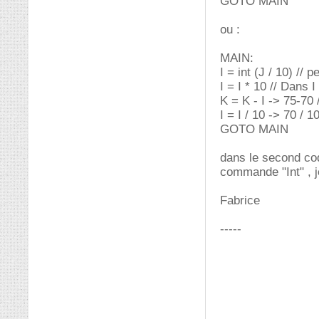
GOTO MAIN
ou :
MAIN:
I = int (J / 10) // 
I = I * 10 // Dans I 
K = K - I -> 75-70 
I = I / 10 -> 70 / 1
GOTO MAIN
dans le second cod
commande "Int" , j
Fabrice
-----