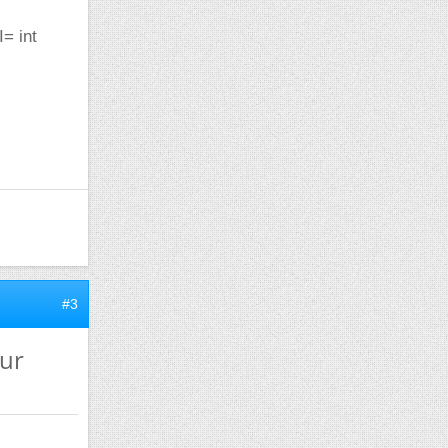
I= int
#3
eur