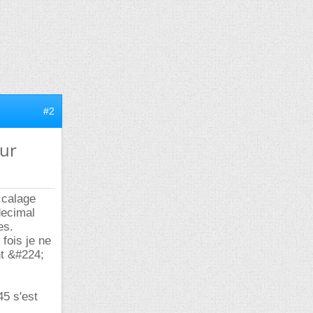
#2
eur
;calage
decimal
es.
fois je ne
nt &#224;
5 s'est