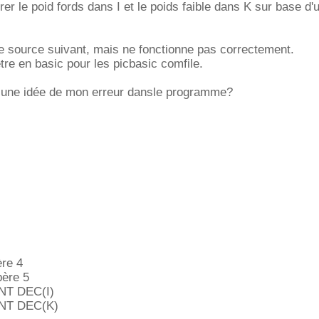
er le poid fords dans I et le poids faible dans K sur base d'
ode source suivant, mais ne fonctionne pas correctement.
tre en basic pour les picbasic comfile.
il une idée de mon erreur dansle programme?
ère 4
père 5
NT DEC(I)
INT DEC(K)