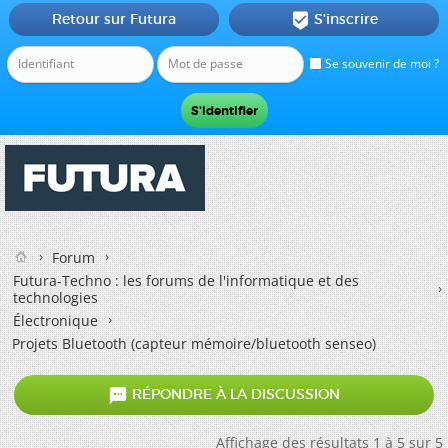
Retour sur Futura
S'inscrire

Se souvenir de moi ?
Forum
Futura-Techno : les forums de l'informatique et des
technologies
Électronique
Projets Bluetooth (capteur mémoire/bluetooth senseo)

RÉPONDRE À LA DISCUSSION
Affichage des résultats 1 à 5 sur 5