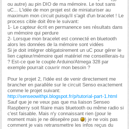
ou autre) au pin DIO de ma mémoire. Le tout sans
uC... L'idée de mon projet est de miniaturiser au
maximum mon circuit puisqu'il s'agit d'un bracelet ! Le
process cible doit être le suivant:
1- Le capteur écrit en permanence ses résultats dans
un mémoire qui perdure
2- Lorsque mon bracelet est connecté en bluetooth
alors les données de la mémoire sont vidées
Si je doit intégrer obligatoirement un uC pour gérer le
lien capteur/mémoire quel matériel me conseillerais-tu
? Est-ce que le couple Arduino/Atmega 328 par
exemple pourrait couvrir mon besoin ?
Pour le projet 2, l'idée est de venir directement me
brancher en parallèle sur le circuit Senso exactement
comme le projet suivant:
http://senseowithpi.blogspot.fr/p/tutorial-part-1.html
Sauf que je ne veux pas que ma liaison Senseo
Raspberry soit filaire mais bluetooth ou même radio si
c'est faisable. Mais n'y connaissant rien (pour le
moment mais je ne désepère pas
) je ne vois pas
comment je vais retransmettre les infos reçus du