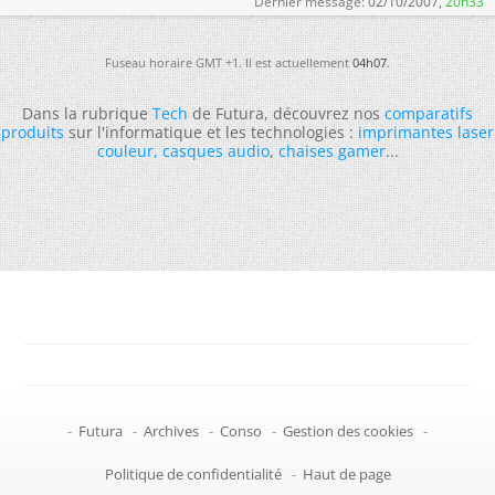
Dernier message:
02/10/2007,
20h33
Fuseau horaire GMT +1. Il est actuellement
04h07
.
Dans la rubrique
Tech
de Futura, découvrez nos
comparatifs
produits
sur l'informatique et les technologies :
imprimantes laser
couleur
,
casques audio
,
chaises gamer
...
-
Futura
-
Archives
-
Conso
-
Gestion des cookies
-
Politique de confidentialité
-
Haut de page