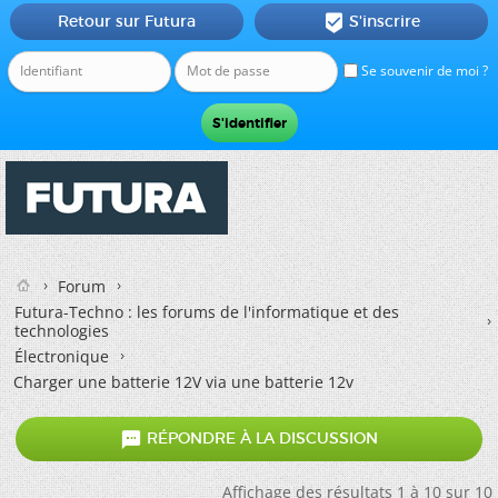
Retour sur Futura
S'inscrire

Se souvenir de moi ?
Forum
Futura-Techno : les forums de l'informatique et des
technologies
Électronique
Charger une batterie 12V via une batterie 12v

RÉPONDRE À LA DISCUSSION
Affichage des résultats 1 à 10 sur 10