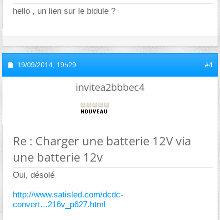
hello , un lien sur le bidule ?
19/09/2014,
19h29
#4
invitea2bbbec4
Re : Charger une batterie 12V via
une batterie 12v
Oui, désolé
http://www.satisled.com/dcdc-
convert...216v_p627.html