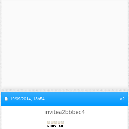
19/09/2014,
18h54
#2
invitea2bbbec4