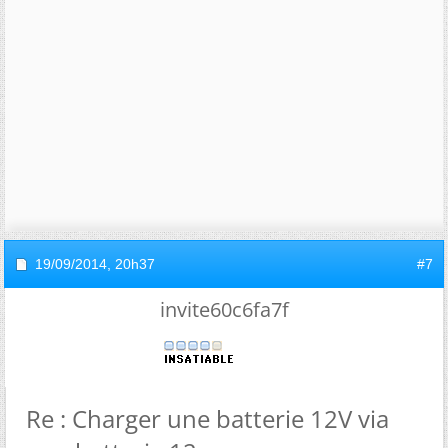
19/09/2014,
20h37
#7
invite60c6fa7f
Re : Charger une batterie 12V via