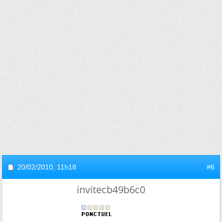
20/02/2010,
11h18
#6
invitecb49b6c0