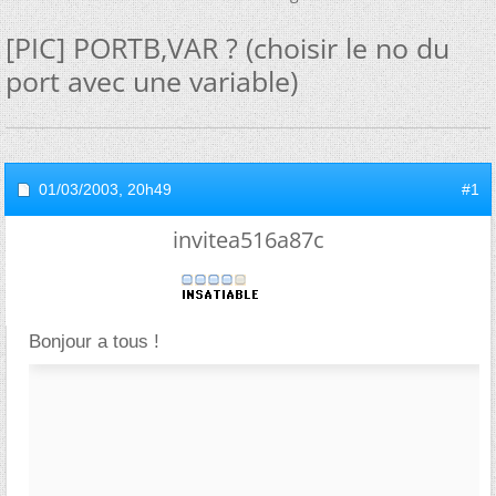
[PIC] PORTB,VAR ? (choisir le no du
port avec une variable)
01/03/2003,
20h49
#1
invitea516a87c
Bonjour a tous !