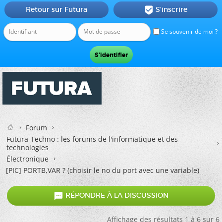
Retour sur Futura
S'inscrire

Se souvenir de moi ?
Forum
Futura-Techno : les forums de l'informatique et des
technologies
Électronique
[PIC] PORTB,VAR ? (choisir le no du port avec une variable)

RÉPONDRE À LA DISCUSSION
Affichage des résultats 1 à 6 sur 6