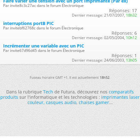
Faire varier une tension avec un port Imprimante (Par ex)
Par invite8c3c27ac dans le forum Électronique
Réponses:
17
Dernier message:
21/07/2007,
18h32
interruptions portB PIC
Par invitebf62768c dans le forum Électronique
Réponses:
6
Dernier message:
02/05/2004,
10h12
Incrémenter une variable avec un PIC
Par invite67d96d45 dans le forum Électronique
Réponses:
1
Dernier message:
24/06/2003,
13h05
Fuseau horaire GMT +1. Il est actuellement
18h52
.
Dans la rubrique
Tech
de Futura, découvrez nos
comparatifs
produits
sur l'informatique et les technologies :
imprimantes laser
couleur
,
casques audio
,
chaises gamer
...