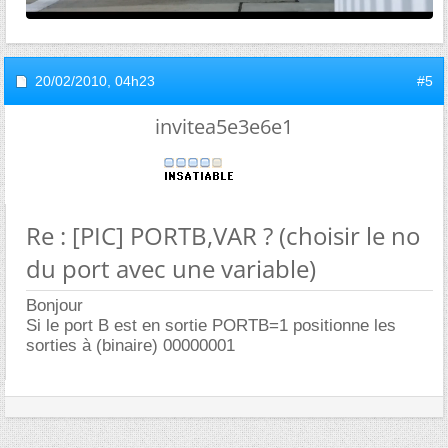
20/02/2010,
04h23
#5
invitea5e3e6e1
Re : [PIC] PORTB,VAR ? (choisir le no
du port avec une variable)
Bonjour
Si le port B est en sortie PORTB=1 positionne les
sorties à (binaire) 00000001