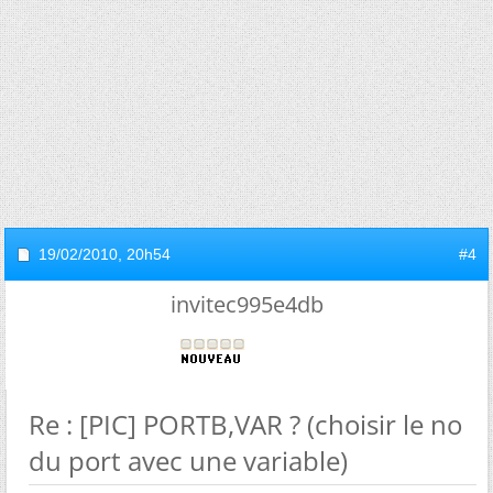
19/02/2010,
20h54
#4
invitec995e4db
Re : [PIC] PORTB,VAR ? (choisir le no
du port avec une variable)