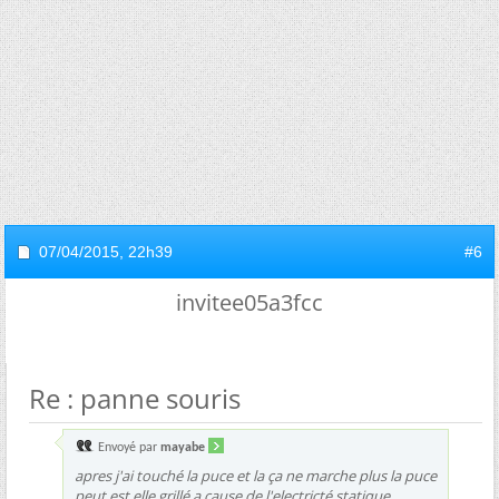
07/04/2015,
22h39
#6
invitee05a3fcc
Re : panne souris
Envoyé par
mayabe
apres j'ai touché la puce et la ça ne marche plus la puce
peut est elle grillé a cause de l'electricté statique