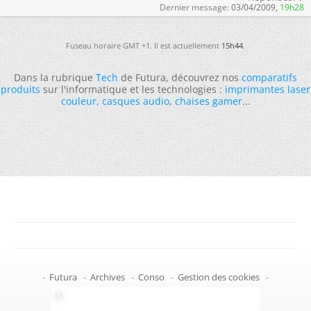
Dernier message:
03/04/2009,
19h28
Fuseau horaire GMT +1. Il est actuellement
15h44
.
Dans la rubrique
Tech
de Futura, découvrez nos
comparatifs
produits
sur l'informatique et les technologies :
imprimantes laser
couleur
,
casques audio
,
chaises gamer
...
-
Futura
-
Archives
-
Conso
-
Gestion des cookies
-
Politique de confidentialité
-
Haut de page