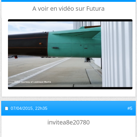
A voir en vidéo sur Futura
07/04/2015,
22h35
#5
invitea8e20780