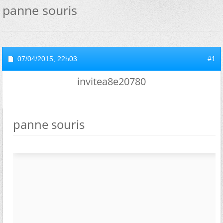
panne souris
07/04/2015,
22h03
#1
invitea8e20780
panne souris