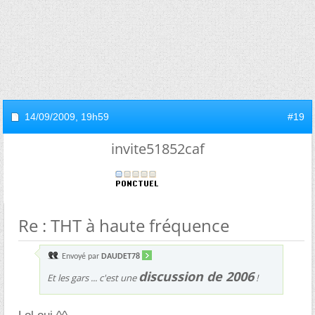
14/09/2009,
19h59
#19
invite51852caf
Re : THT à haute fréquence
Envoyé par
DAUDET78
discussion de 2006
Et les gars ... c'est une
!