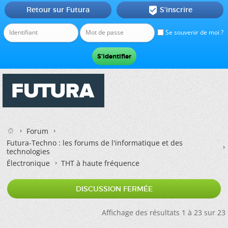
Retour sur Futura
S'inscrire

Se souvenir de moi ?
Forum
Futura-Techno : les forums de l'informatique et des
technologies
Électronique
THT à haute fréquence
DISCUSSION FERMÉE
Affichage des résultats 1 à 23 sur 23