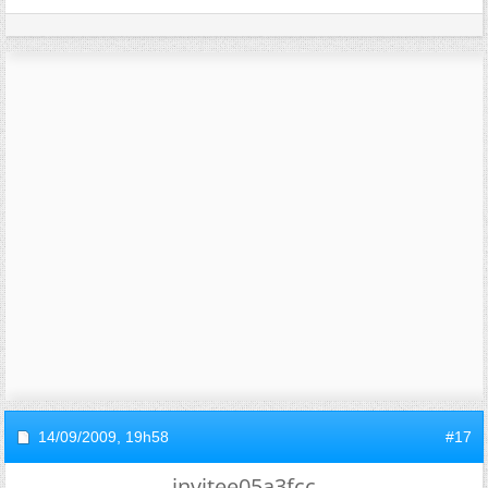
14/09/2009,
19h58
#17
invitee05a3fcc