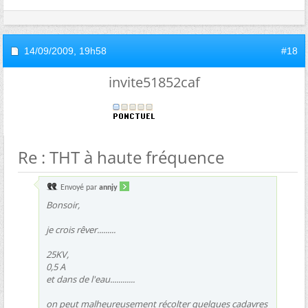
14/09/2009,
19h58
#18
invite51852caf
Re : THT à haute fréquence
Envoyé par
annjy
Bonsoir,
je crois rêver.........
25KV,
0,5 A
et dans de l'eau............
on peut malheureusement récolter quelques cadavres