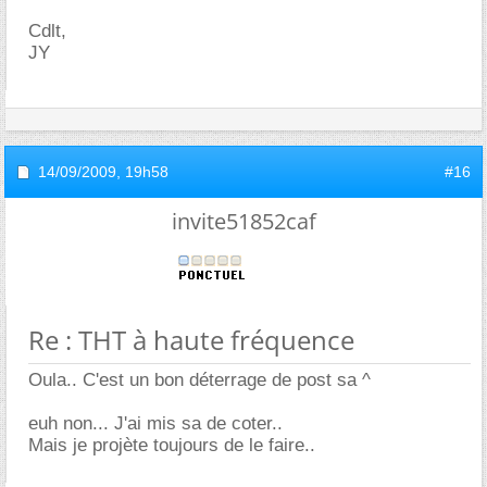
Cdlt,
JY
14/09/2009,
19h58
#16
invite51852caf
Re : THT à haute fréquence
Oula.. C'est un bon déterrage de post sa ^
euh non... J'ai mis sa de coter..
Mais je projète toujours de le faire..