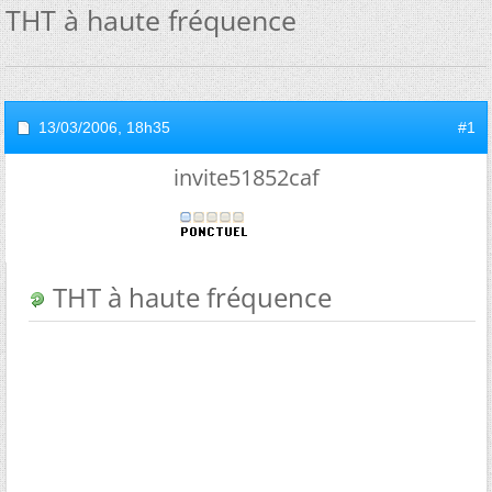
THT à haute fréquence
13/03/2006,
18h35
#1
invite51852caf
THT à haute fréquence