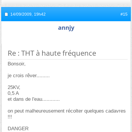
14/09/2009,
19h42
#15
annjy
Re : THT à haute fréquence
Bonsoir,
je crois rêver.........
25KV,
0,5 A
et dans de l'eau............
on peut malheureusement récolter quelques cadavres
!!!
DANGER