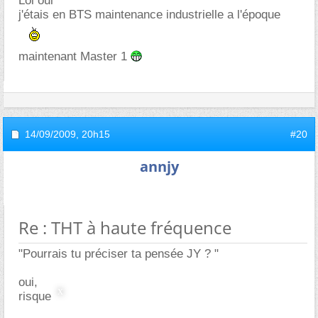
Lol oui ^^
j'étais en BTS maintenance industrielle a l'époque
maintenant Master 1
14/09/2009,
20h15
#20
annjy
Re : THT à haute fréquence
"Pourrais tu préciser ta pensée JY ? "
oui,
risque important de mort par électrocution.