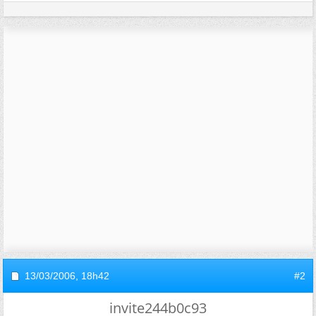
13/03/2006,
18h42
#2
invite244b0c93