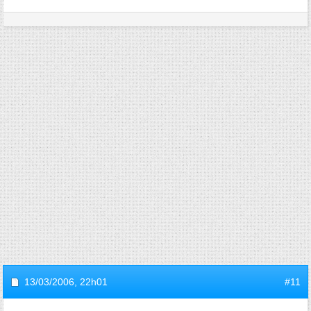
13/03/2006,
22h01
#11