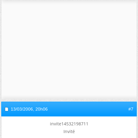
13/03/2006,
20h06
#7
invite14532198711
Invité