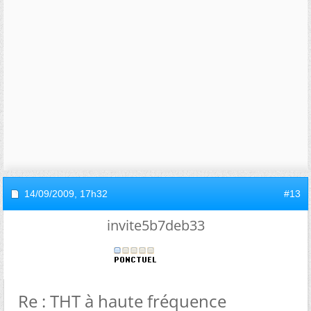
14/09/2009,
17h32
#13
invite5b7deb33
Re : THT à haute fréquence