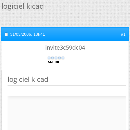
logiciel kicad
31/03/2006,
13h41
#1
invite3c59dc04
logiciel kicad