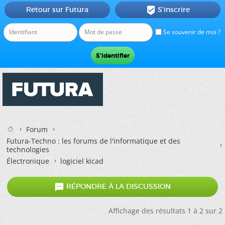
Retour sur Futura
S'inscrire

Se souvenir de moi ?
Forum
Futura-Techno : les forums de l'informatique et des
technologies
Électronique
logiciel kicad

RÉPONDRE À LA DISCUSSION
Affichage des résultats 1 à 2 sur 2