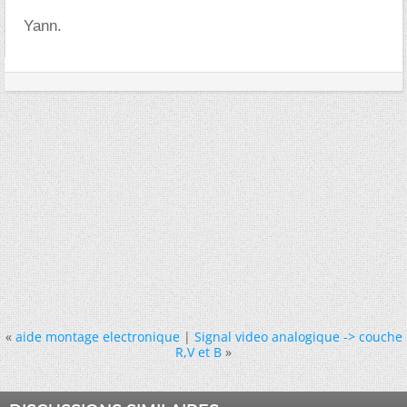
Yann.
«
aide montage electronique
|
Signal video analogique -> couche
R,V et B
»