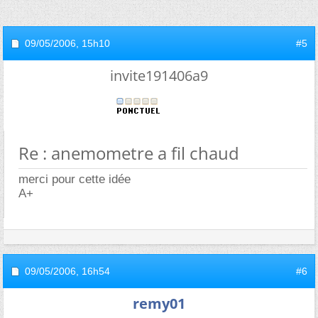
09/05/2006,
15h10
#5
invite191406a9
Re : anemometre a fil chaud
merci pour cette idée
A+
09/05/2006,
16h54
#6
remy01