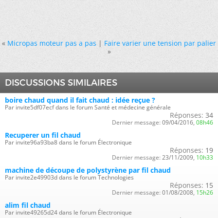
«
Micropas moteur pas a pas
|
Faire varier une tension par palier
»
DISCUSSIONS SIMILAIRES
boire chaud quand il fait chaud : idée reçue ?
Par invite5df07ecf dans le forum Santé et médecine générale
Réponses:
34
Dernier message:
09/04/2016,
08h46
Recuperer un fil chaud
Par invite96a93ba8 dans le forum Électronique
Réponses:
19
Dernier message:
23/11/2009,
10h33
machine de découpe de polystyrène par fil chaud
Par invite2e49903d dans le forum Technologies
Réponses:
15
Dernier message:
01/08/2008,
15h26
alim fil chaud
Par invite49265d24 dans le forum Électronique