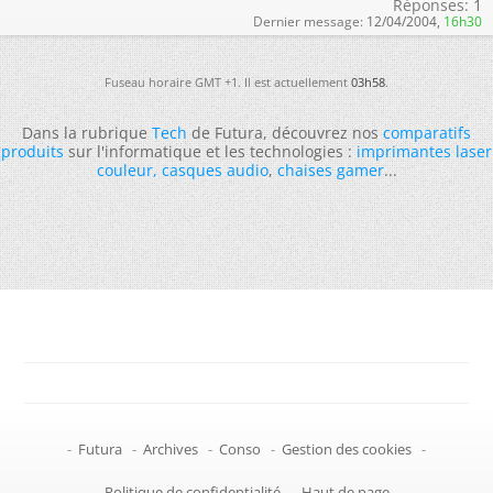
Réponses:
1
Dernier message:
12/04/2004,
16h30
Fuseau horaire GMT +1. Il est actuellement
03h58
.
Dans la rubrique
Tech
de Futura, découvrez nos
comparatifs
produits
sur l'informatique et les technologies :
imprimantes laser
couleur
,
casques audio
,
chaises gamer
...
-
Futura
-
Archives
-
Conso
-
Gestion des cookies
-
Politique de confidentialité
-
Haut de page