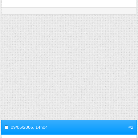
09/05/2006,
14h04
#2