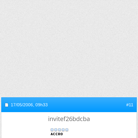
17/05/2006,
09h33
#11
invitef26bdcba