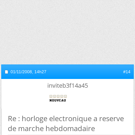
01/11/2008,
14h27
#14
inviteb3f14a45
Re : horloge electronique a reserve
de marche hebdomadaire