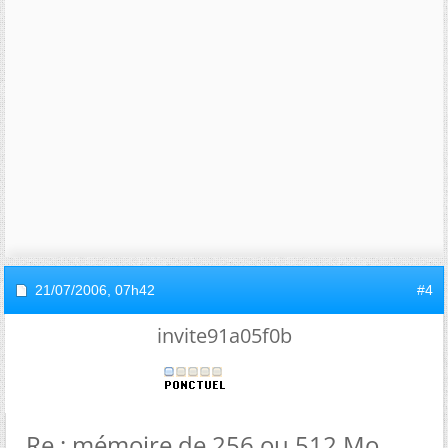
21/07/2006,
07h42
#4
invite91a05f0b
Re : mémoire de 256 ou 512 Mo