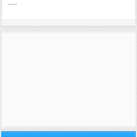
-----