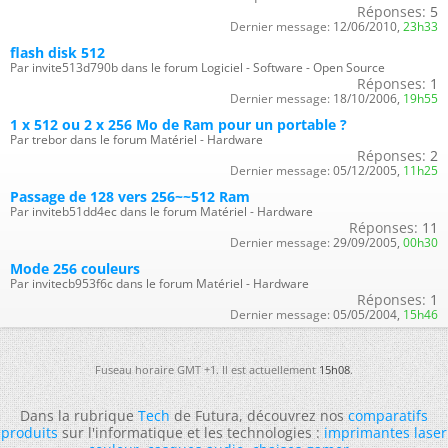
Réponses:
5
Dernier message:
12/06/2010,
23h33
flash disk 512
Par invite513d790b dans le forum Logiciel - Software - Open Source
Réponses:
1
Dernier message:
18/10/2006,
19h55
1 x 512 ou 2 x 256 Mo de Ram pour un portable ?
Par trebor dans le forum Matériel - Hardware
Réponses:
2
Dernier message:
05/12/2005,
11h25
Passage de 128 vers 256~~512 Ram
Par inviteb51dd4ec dans le forum Matériel - Hardware
Réponses:
11
Dernier message:
29/09/2005,
00h30
Mode 256 couleurs
Par invitecb953f6c dans le forum Matériel - Hardware
Réponses:
1
Dernier message:
05/05/2004,
15h46
Fuseau horaire GMT +1. Il est actuellement
15h08
.
Dans la rubrique
Tech
de Futura, découvrez nos
comparatifs
produits
sur l'informatique et les technologies :
imprimantes laser