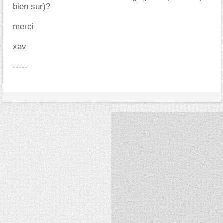
bien sur)?
merci
xav
-----