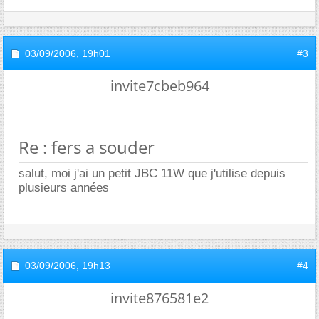
03/09/2006,
19h01
#3
invite7cbeb964
Re : fers a souder
salut, moi j'ai un petit JBC 11W que j'utilise depuis
plusieurs années
03/09/2006,
19h13
#4
invite876581e2