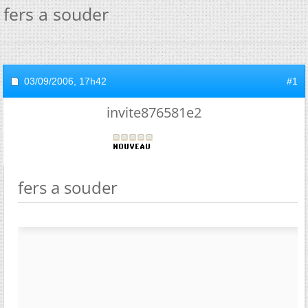
fers a souder
03/09/2006,
17h42
#1
invite876581e2
fers a souder