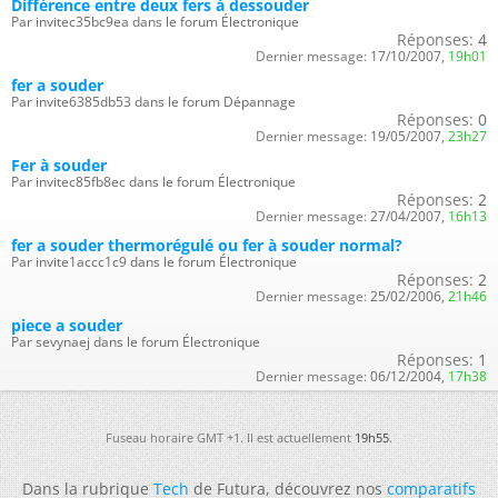
Différence entre deux fers à dessouder
Par invitec35bc9ea dans le forum Électronique
Réponses:
4
Dernier message:
17/10/2007,
19h01
fer a souder
Par invite6385db53 dans le forum Dépannage
Réponses:
0
Dernier message:
19/05/2007,
23h27
Fer à souder
Par invitec85fb8ec dans le forum Électronique
Réponses:
2
Dernier message:
27/04/2007,
16h13
fer a souder thermorégulé ou fer à souder normal?
Par invite1accc1c9 dans le forum Électronique
Réponses:
2
Dernier message:
25/02/2006,
21h46
piece a souder
Par sevynaej dans le forum Électronique
Réponses:
1
Dernier message:
06/12/2004,
17h38
Fuseau horaire GMT +1. Il est actuellement
19h55
.
Dans la rubrique
Tech
de Futura, découvrez nos
comparatifs