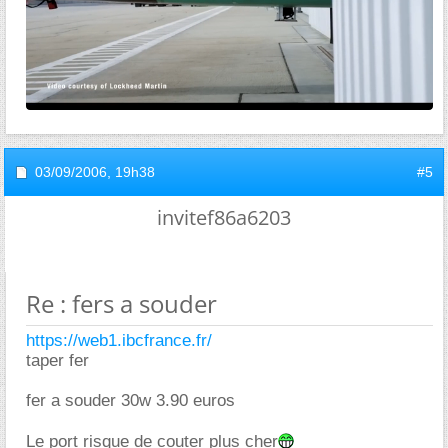
03/09/2006,
19h38
#5
invitef86a6203
Re : fers a souder
https://web1.ibcfrance.fr/
taper fer
fer a souder 30w 3.90 euros
Le port risque de couter plus cher