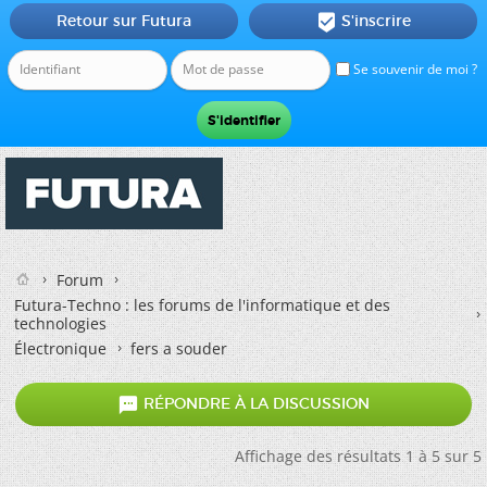
Retour sur Futura
S'inscrire

Se souvenir de moi ?
Forum
Futura-Techno : les forums de l'informatique et des
technologies
Électronique
fers a souder

RÉPONDRE À LA DISCUSSION
Affichage des résultats 1 à 5 sur 5