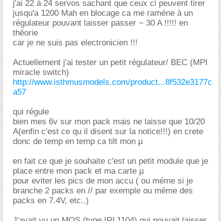
j'ai 22 à 24 servos sachant que ceux ci peuvent tirer
jusqu'a 1200 Mah en blocage ca me raméne à un
régulateur pouvant laisser passer ~ 30 A !!!!! en
théorie
car je ne suis pas electronicien !!!
Actuellement j'ai tester un petit régulateur/ BEC (MPI
miracle switch)
http://www.isthmusmodels.com/product...8f532e3177c
a57
qui régule
bien mes 6v sur mon pack mais ne laisse que 10/20
A(enfin c'est ce qu il disent sur la notice!!!) en crete
donc de temp en temp ca tilt mon µ
en fait ce que je souhaite c'est un petit module que je
place entre mon pack et ma carte µ
pour eviter les pics de mon accu ( ou méme si je
branche 2 packs en // par exemple ou méme des
packs en 7.4V, etc..)
J'avait vu un MOS (type IRL1104) qui pouvait laisser