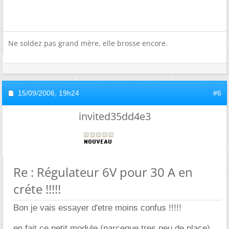
Ne soldez pas grand mère, elle brosse encore.
15/09/2006,
19h24
#6
invited35dd4e3
Re : Régulateur 6V pour 30 A en
créte !!!!!
Bon je vais essayer d'etre moins confus !!!!!
en fait ce petit module (parceque tres peu de place)