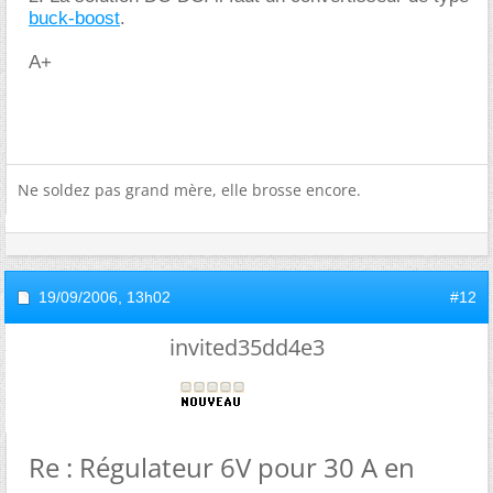
buck-boost
.
A+
Ne soldez pas grand mère, elle brosse encore.
19/09/2006,
13h02
#12
invited35dd4e3
Re : Régulateur 6V pour 30 A en