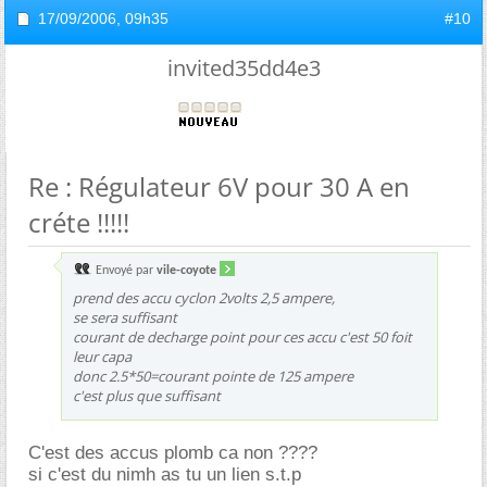
17/09/2006,
09h35
#10
invited35dd4e3
Re : Régulateur 6V pour 30 A en
créte !!!!!
Envoyé par
vile-coyote
prend des accu cyclon 2volts 2,5 ampere,
se sera suffisant
courant de decharge point pour ces accu c'est 50 foit
leur capa
donc 2.5*50=courant pointe de 125 ampere
c'est plus que suffisant
C'est des accus plomb ca non ????
si c'est du nimh as tu un lien s.t.p