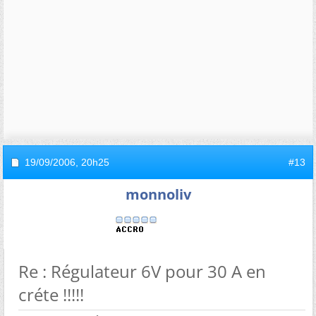
19/09/2006,
20h25
#13
monnoliv
Re : Régulateur 6V pour 30 A en
créte !!!!!