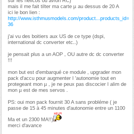
sur les helicos ou avion RC)
mais il me fait tilter ma carte µ au dessus de 20 A
ici le bon lien :
http://www.isthmusmodels.com/product...products_id=
36
j'ai vu des boitiers aux US de ce type (dspi,
international dc converter etc..)
je pensait plus a un AOP , OU autre dc dc converter
!!!
mon but est d'embarqué ce module , upgrader mon
pack d'accu pour augmenter l 'autonomie tout en
protegeant mon µ , je ne peux pas discocier l alim de
mon µ est de mes servos .
PS: oui mon pack fournit 30 A sans probléme ( je
passe de 15 à 45 minutes d'autonomie entre un 1100
Ma et un 2300 MA!!)
merci d'avance