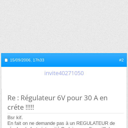
15/09/2006,
17h33
#2
invite40271050
Re : Régulateur 6V pour 30 A en
créte !!!!!
Bsr kif.
En fait on ne demande pas à un REGULATEUR de