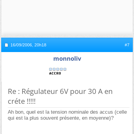
16/09/2006,
20h18
#7
monnoliv
Re : Régulateur 6V pour 30 A en
créte !!!!!
Ah bon, quel est la tension nominale des accus (celle
qui est la plus souvent présente, en moyenne)?