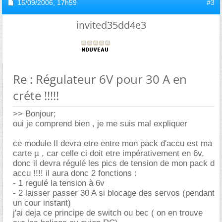
15/09/2006,
17h59
#3
invited35dd4e3
Re : Régulateur 6V pour 30 A en
créte !!!!!
>> Bonjour;
oui je comprend bien , je me suis mal expliquer
ce module Il devra etre entre mon pack d'accu est ma
carte µ , car celle ci doit etre impérativement en 6v,
donc il devra régulé les pics de tension de mon pack d
accu !!!! il aura donc 2 fonctions :
- 1 regulé la tension à 6v
- 2 laisser passer 30 A si blocage des servos (pendant
un cour instant)
j'ai deja ce principe de switch ou bec ( on en trouve