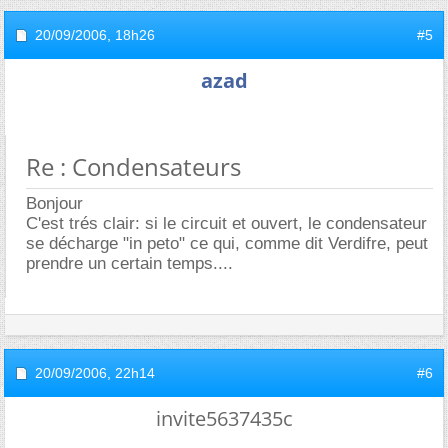
20/09/2006,
18h26
#5
azad
Re : Condensateurs
Bonjour
C'est trés clair: si le circuit et ouvert, le condensateur
se décharge "in peto" ce qui, comme dit Verdifre, peut
prendre un certain temps....
20/09/2006,
22h14
#6
invite5637435c