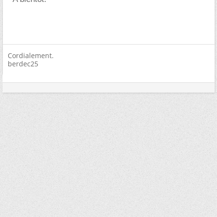
Cordialement.
berdec25