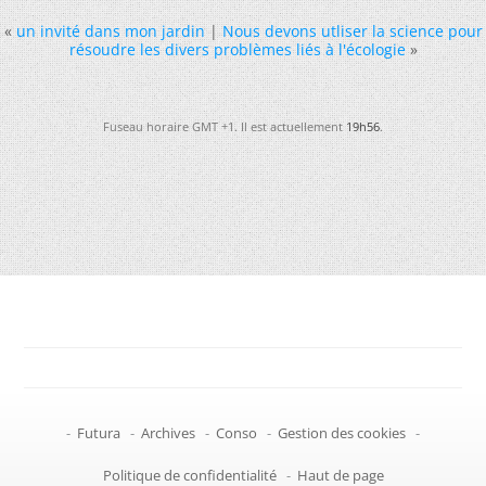
«
un invité dans mon jardin
|
Nous devons utliser la science pour
résoudre les divers problèmes liés à l'écologie
»
Fuseau horaire GMT +1. Il est actuellement
19h56
.
-
Futura
-
Archives
-
Conso
-
Gestion des cookies
-
Politique de confidentialité
-
Haut de page