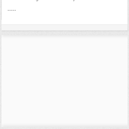
-----