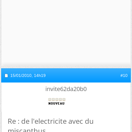
15/01/2010,
14h19
#10
invite62da20b0
Re : de l'electricite avec du
miscanthus