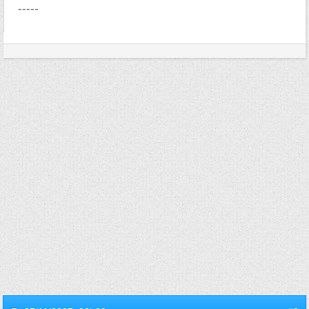
-----