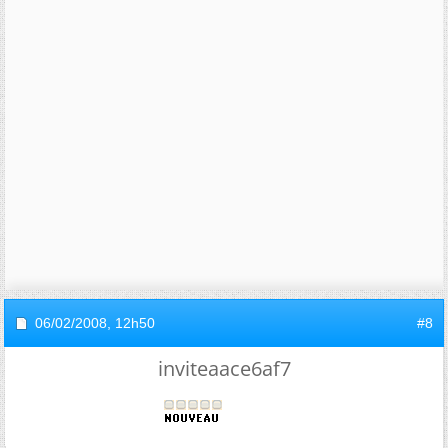
06/02/2008,
12h50
#8
inviteaace6af7