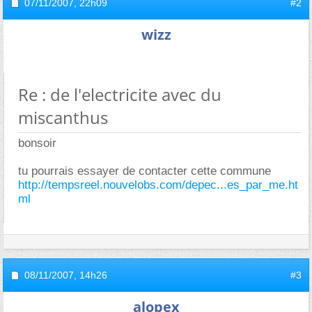
07/11/2007,
22h09
#2
wizz
Re : de l'electricite avec du
miscanthus
bonsoir
tu pourrais essayer de contacter cette commune
http://tempsreel.nouvelobs.com/depec...es_par_me.ht
ml
08/11/2007,
14h26
#3
alopex