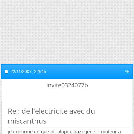
22/11/2007,
22h45
#6
invite0324077b
Re : de l'electricite avec du
miscanthus
je confirme ce que dit alopex gazogene + moteur a