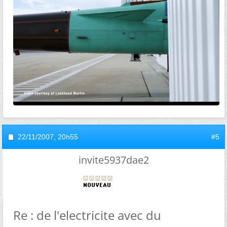
22/11/2007,
20h55
#5
invite5937dae2
Re : de l'electricite avec du