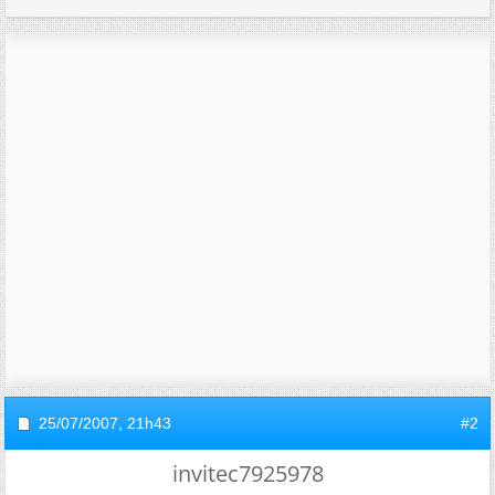
25/07/2007,
21h43
#2
invitec7925978