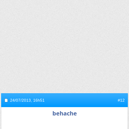
24/07/2013,
16h51
#12
behache