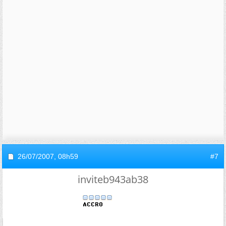
26/07/2007,
08h59
#7
inviteb943ab38