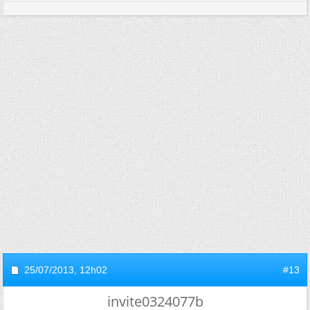
25/07/2013,
12h02
#13
invite0324077b