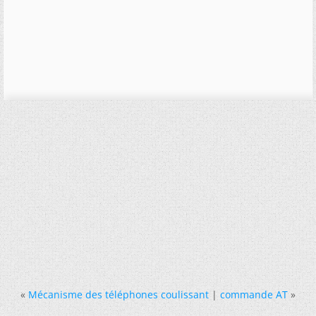
«
Mécanisme des téléphones coulissant
|
commande AT
»