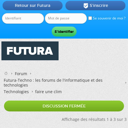
Retour sur Futura
S'inscrire

Se souvenir de moi ?
Forum
Futura-Techno : les forums de l'informatique et des
technologies
Technologies
faire une clim
DISCUSSION FERMÉE
Affichage des résultats 1 à 3 sur 3