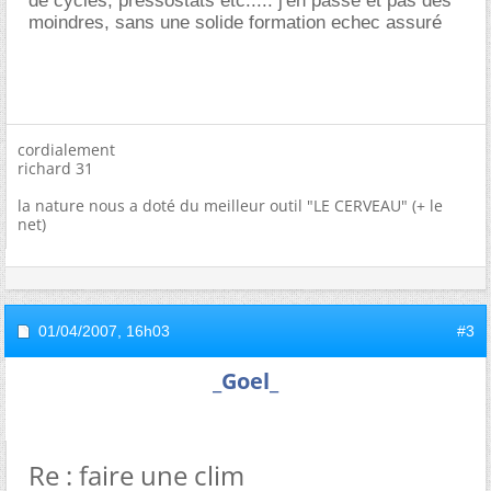
de cycles, pressostats etc..... j'en passe et pas des
moindres, sans une solide formation echec assuré
cordialement
richard 31
la nature nous a doté du meilleur outil "LE CERVEAU" (+ le
net)
01/04/2007,
16h03
#3
_Goel_
Re : faire une clim