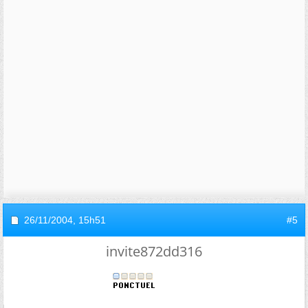
26/11/2004,
15h51
#5
invite872dd316