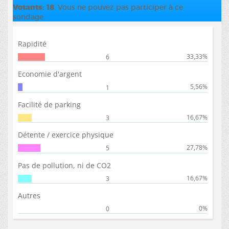
Votants
18
. Vous ne pouvez pas participer à ce
sondage.
Rapidité
33,33%
6
Economie d'argent
5,56%
1
Facilité de parking
16,67%
3
Détente / exercice physique
27,78%
5
Pas de pollution, ni de CO2
16,67%
3
Autres
0%
0