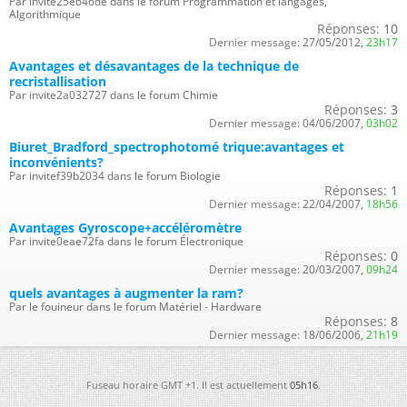
Par invite25e646de dans le forum Programmation et langages,
Algorithmique
Réponses:
10
Dernier message:
27/05/2012,
23h17
Avantages et désavantages de la technique de
recristallisation
Par invite2a032727 dans le forum Chimie
Réponses:
3
Dernier message:
04/06/2007,
03h02
Biuret_Bradford_spectrophotomé trique:avantages et
inconvénients?
Par invitef39b2034 dans le forum Biologie
Réponses:
1
Dernier message:
22/04/2007,
18h56
Avantages Gyroscope+accéléromètre
Par invite0eae72fa dans le forum Électronique
Réponses:
0
Dernier message:
20/03/2007,
09h24
quels avantages à augmenter la ram?
Par le fouineur dans le forum Matériel - Hardware
Réponses:
8
Dernier message:
18/06/2006,
21h19
Fuseau horaire GMT +1. Il est actuellement
05h16
.