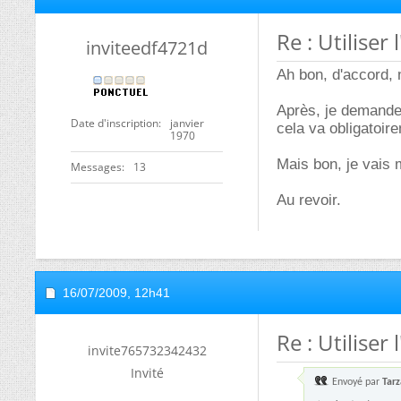
Re : Utilise
inviteedf4721d
Ah bon, d'accord, 
Après, je demande 
Date d'inscription
janvier
cela va obligatoire
1970
Mais bon, je vais 
Messages
13
Au revoir.
16/07/2009,
12h41
Re : Utilise
invite765732342432
Invité
Envoyé par
Tar