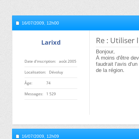
16/07/2009,
12h00
Re : Utilise
Larixd
Bonjour,
À moins d'être dev
Date d'inscription
août 2005
faudrait l'avis d'u
de la région.
Localisation
Dévoluy
ge
74
Messages
1 529
16/07/2009,
12h09