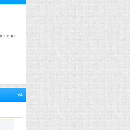
ire que
#4