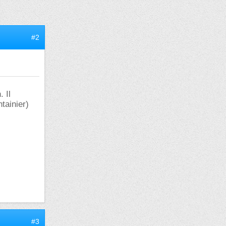
#2
 Il
ntainier)
#3