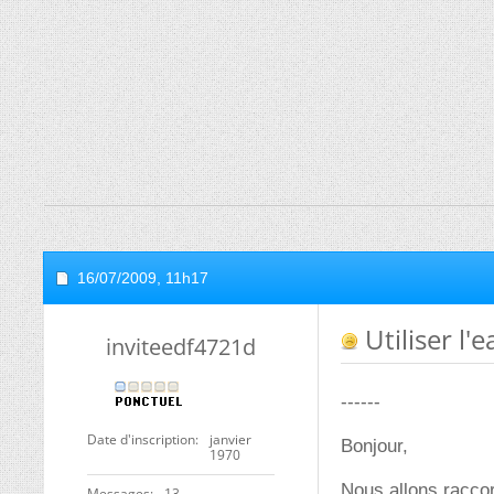
16/07/2009,
11h17
Utiliser l
inviteedf4721d
------
Date d'inscription
janvier
Bonjour,
1970
Nous allons raccor
Messages
13