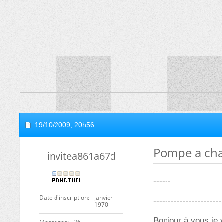
19/10/2009,
20h56
Pompe a cha
invitea861a67d
------
Date d'inscription
janvier
-----------------------
1970
Bonjour à vous,je 
Messages
36