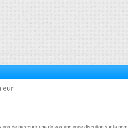
leur
---------------------------------------------------------
viens de parcourir une de vos ancienne discution sur la pom