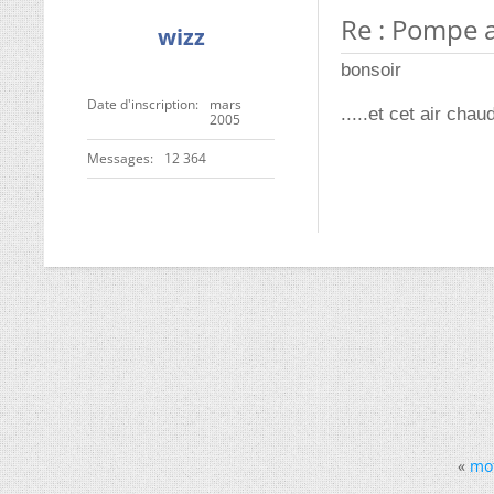
Re : Pompe 
wizz
bonsoir
Date d'inscription
mars
.....et cet air cha
2005
Messages
12 364
«
mot