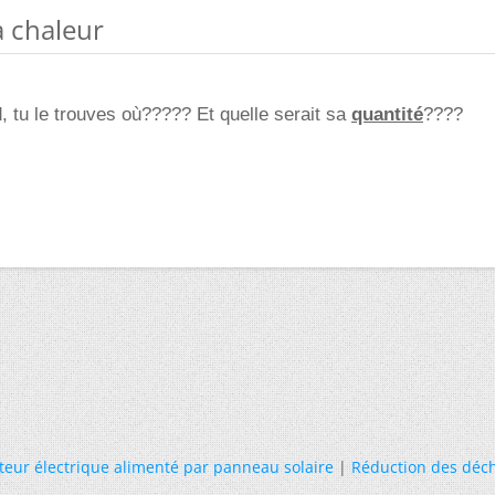
a chaleur
ud, tu le trouves où????? Et quelle serait sa
quantité
????
eur électrique alimenté par panneau solaire
|
Réduction des déc