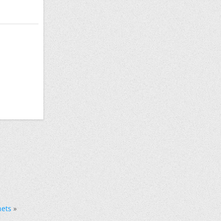
hets
»