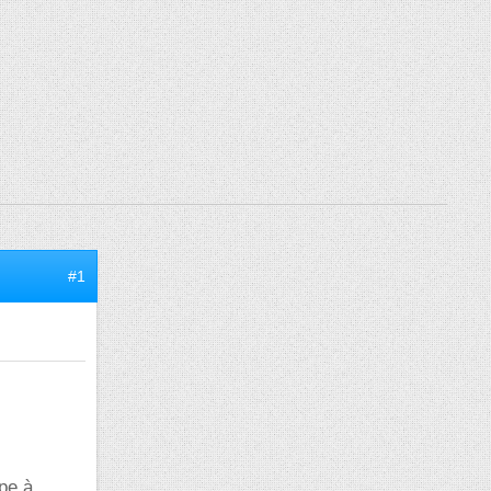
#1
pe à