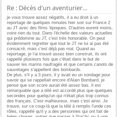
Re : Décès d'un aventurier...
je vous trouve assez négatifs, il a eu droit à un
reportage de quelques minutes hier soir sur France 2
au JT avec des films 'époques. D'autres eurent moins,
voire rien du tout. Dans l'échelle des valeurs actuelles
qui prédomine au JT, c'est très honorable. On peut
évidemment regretter que tout le JT ne lui ai pas été
consacré, mais c'est déjà pas mal. Quand au
reportage, je l'ai trouvé assez bien construit, ils ont
rappellé plusieurs fois que c'était dans le but de
sauver les marins naufragés et que certains canots de
sauvetages s'appellent des bombards.
De plus, s'il y a 3 jours, il y avait eu un sondage pour
savoir qui se rappellait encore d'Alain Bombard, je
pense que son score aurait été assez bas. Il est
remarquable que a télé est accordé plus que quelques
secondes pour quelqu'un qui n'était plus trop connus
des français. C'est malheureux, mais c'est ainsi. Je
trouve, sur ce coup-là que la télé à remplis l'unde ces
rôles, rappellé qu'il y a des personnes qui ont fait de
beles choses, autres que passer à Star'Ac ou à une