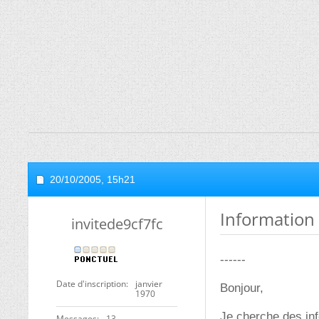
20/10/2005,
15h21
Information 
invitede9cf7fc
------
Date d'inscription
janvier
Bonjour,
1970
Je cherche des inf
Messages
13