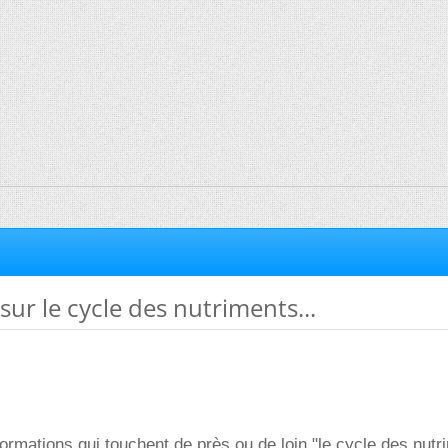
sur le cycle des nutriments...
ormations qui touchent de près ou de loin "le cycle des nutr