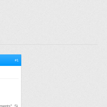
#1
iments". Si