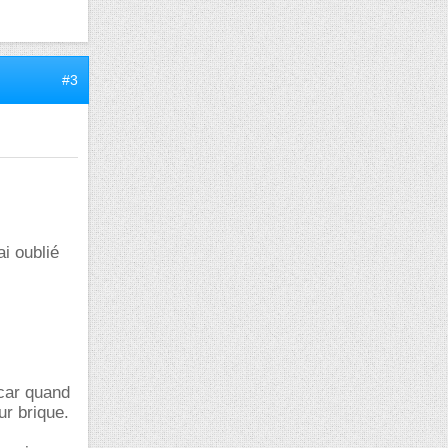
#3
ai oublié
 car quand
ur brique.