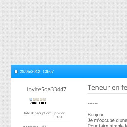
29/05/2012,
10h07
Teneur en f
invite5da33447
------
Date d'inscription
janvier
Bonjour,
1970
Je m’occupe d’une s
Pour faire simple 
Messages
53