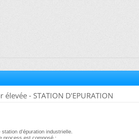
er élevée - STATION D'EPURATION
tation d’épuration industrielle.
le process est composé :