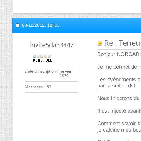
03/12/2012,
12h00
Re : Teneu
invite5da33447
Bonjour NORCADI
Je me permet de re
Date d'inscription
janvier
1970
Les évènements ont 
par la suite...dsl
Messages
53
Nous injectons d
Il est injecté avan
Comment savoir si 
je calcine mes bou