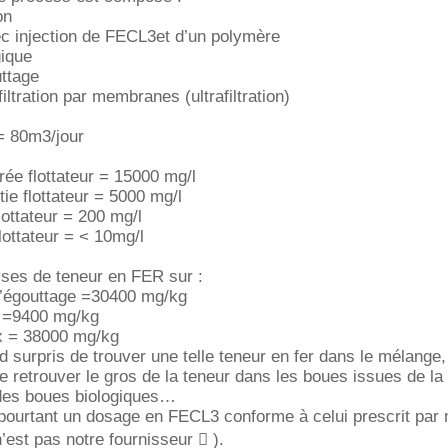
on
vec injection de FECL3et d’un polymère
gique
uttage
filtration par membranes (ultrafiltration)
= 80m3/jour
e flottateur = 15000 mg/l
e flottateur = 5000 mg/l
ottateur = 200 mg/l
ottateur = < 10mg/l
lyses de teneur en FER sur :
 d’égouttage =30400 mg/kg
r =9400 mg/kg
x = 38000 mg/kg
rd surpris de trouver une telle teneur en fer dans le mélange,
de retrouver le gros de la teneur dans les boues issues de la 
 des boues biologiques
pourtant un dosage en FECL3 conforme à celui prescrit par 
’est pas notre fournisseur  ).