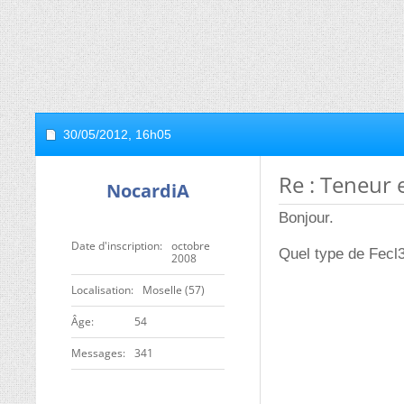
30/05/2012,
16h05
Re : Teneur
NocardiA
Bonjour.
Date d'inscription
octobre
Quel type de Fecl3
2008
Localisation
Moselle (57)
ge
54
Messages
341