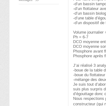
-d’un bassin tamp
-d’un flottateur a
-d’un bassin biolo
-d’une table d’égo
-d’un dispositif de 
Volume journalier 
Ph = 6-7
DCO moyenne entré
DCO moyenne sorti
Phosphore avant fl
Phosphore après fl
J’ai réalisé 3 ana
-boue de la table
-boue du flottateu
-mélange des deu
Je suis tout d’abo
suis plus surpris 
d’égouttage donc
Nous respections 
constructeur (qui n