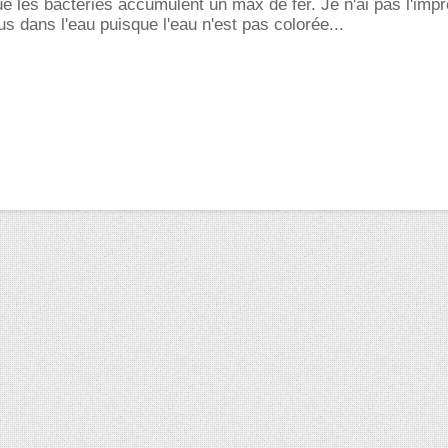
que les bactéries accumulent un max de fer. Je n'ai pas l'imp
us dans l'eau puisque l'eau n'est pas colorée...