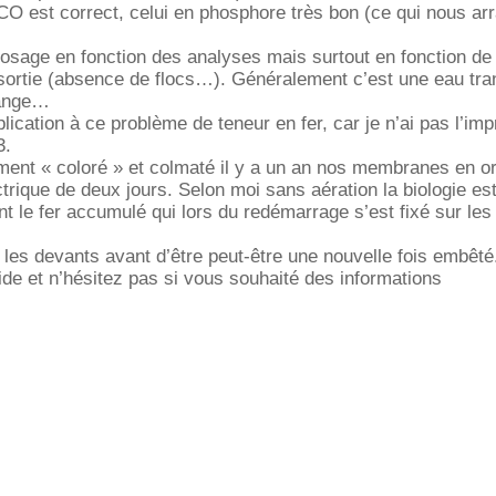
O est correct, celui en phosphore très bon (ce qui nous ar
osage en fonction des analyses mais surtout en fonction de 
 sortie (absence de flocs…). Généralement c’est une eau tra
orange
ication à ce problème de teneur en fer, car je n’ai pas l’im
3.
ent « coloré » et colmaté il y a un an nos membranes en or
trique de deux jours. Selon moi sans aération la biologie est
nt le fer accumulé qui lors du redémarrage s’est fixé sur les
 les devants avant d’être peut-être une nouvelle fois embêté
ide et n’hésitez pas si vous souhaité des informations