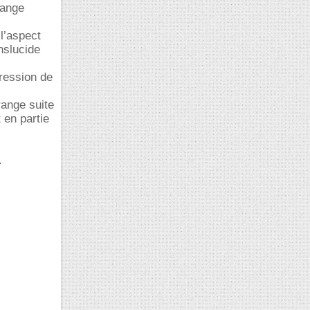
range
l’aspect
nslucide
pression de
ange suite
 en partie
.