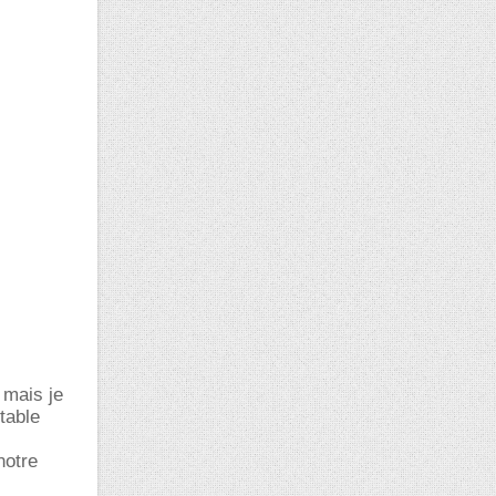
 mais je
table
notre