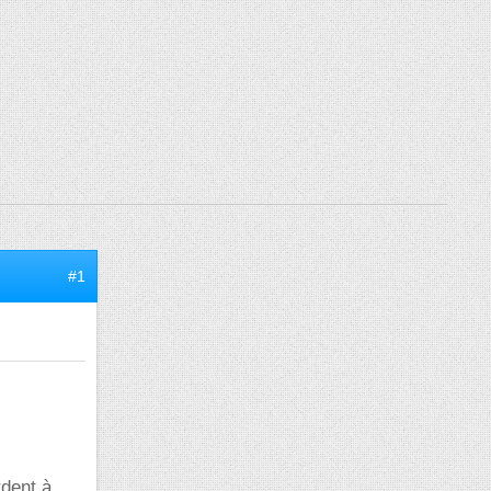
#1
rdent à