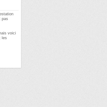
estation
t pas
mais voici
t les