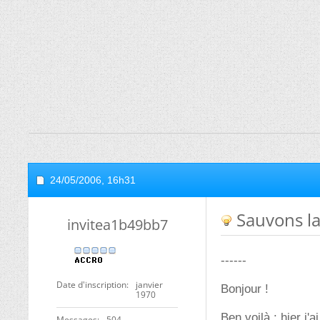
24/05/2006,
16h31
Sauvons la 
invitea1b49bb7
------
Date d'inscription
janvier
Bonjour !
1970
Ben voilà : hier j'
Messages
504