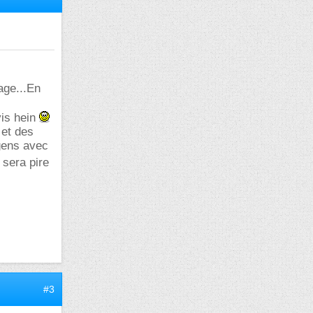
mage...En
vis hein
 et des
gens avec
 sera pire
#3