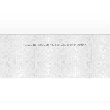
Fuseau horaire GMT +1. Il est actuellement
04h47
.
-
Futura
-
Archives
-
Conso
-