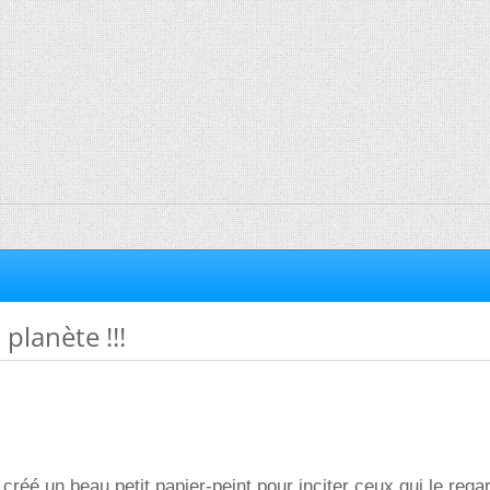
planète !!!
ai créé un beau petit papier-peint pour inciter ceux qui le rega