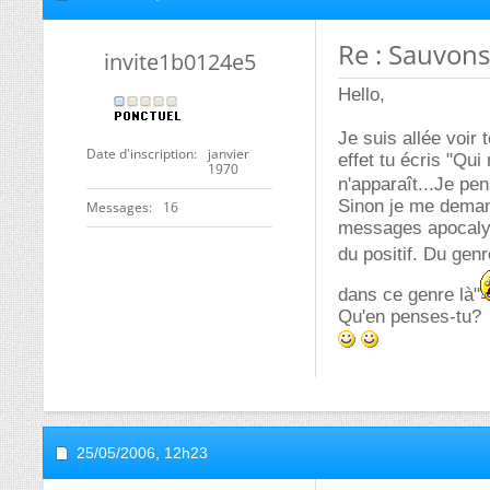
Re : Sauvons 
invite1b0124e5
Hello,
Je suis allée voir 
Date d'inscription
janvier
effet tu écris "Qu
1970
n'apparaît...Je pe
Sinon je me deman
Messages
16
messages apocalyp
du positif. Du gen
dans ce genre là"
Qu'en penses-tu?
25/05/2006,
12h23