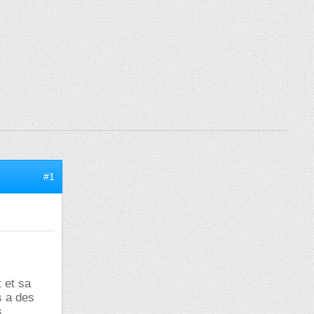
#1
 et sa
s a des
s