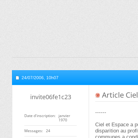
24/07/2006,
10h07
Article Cie
invite06fe1c23
------
Date d'inscription
janvier
1970
Ciel et Espace a p
disparition au pro
Messages
24
communes a conditi