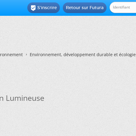
S'inscrire
Retour sur Futura

vironnement
Environnement, développement durable et écologie
ion Lumineuse