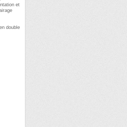
ntation et
airage
 en double