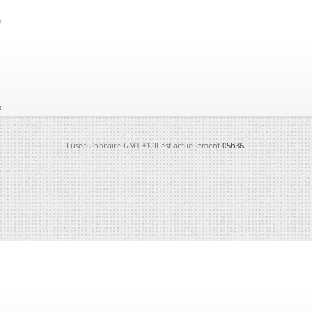
s
s
Fuseau horaire GMT +1. Il est actuellement
05h36
.