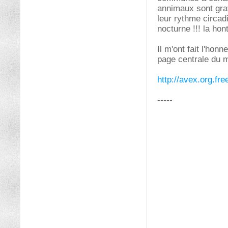
annimaux sont grav
leur rythme circad
nocturne !!! la hon
Il m'ont fait l'hon
page centrale du 
http://avex.org.free
-----