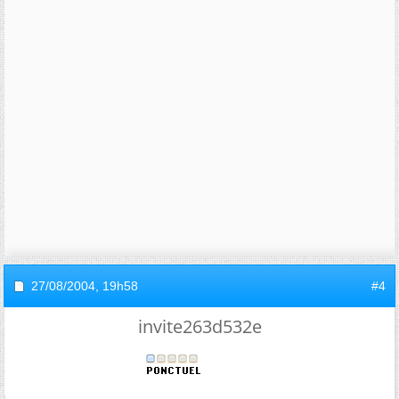
27/08/2004,
19h58
#4
invite263d532e