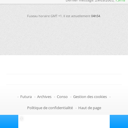
Dernier message:
29/03/2005,
15h18
Fuseau horaire GMT +1. Il est actuellement
04h54
.
-
Futura
-
Archives
-
Conso
-
Gestion des cookies
-
Politique de confidentialité
-
Haut de page