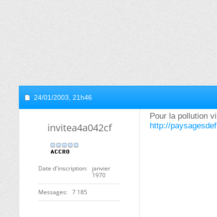
24/01/2003,
21h46
Pour la pollution 
invitea4a042cf
http://paysagesdef
Date d'inscription
janvier
1970
Messages
7 185