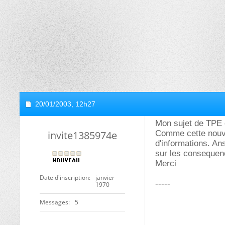
20/01/2003,
12h27
Mon sujet de TPE e
invite1385974e
Comme cette nouvel
d'informations. Ans
sur les consequen
Merci
Date d'inscription
janvier
-----
1970
Messages
5