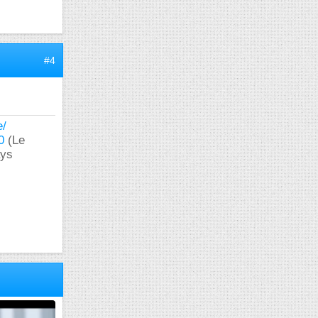
#4
e/
0
(Le
ays