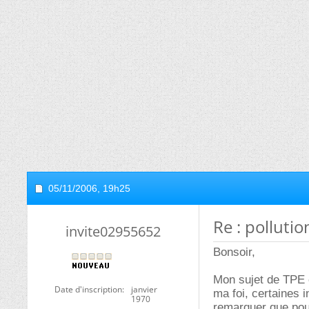
05/11/2006,
19h25
Re : polluti
invite02955652
Bonsoir,
Mon sujet de TPE es
Date d'inscription
janvier
ma foi, certaines 
1970
remarquer que pour