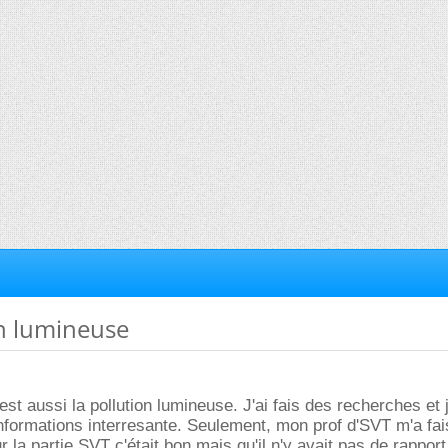
on lumineuse
t aussi la pollution lumineuse. J'ai fais des recherches et j
informations interresante. Seulement, mon prof d'SVT m'a fai
 la partie SVT c'était bon mais qu'il n'y avait pas de rapport