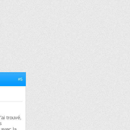
#5
'ai trouvé,
s
 avec la