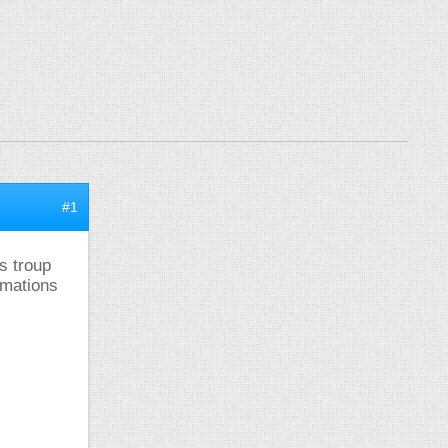
#1
s troup
ormations