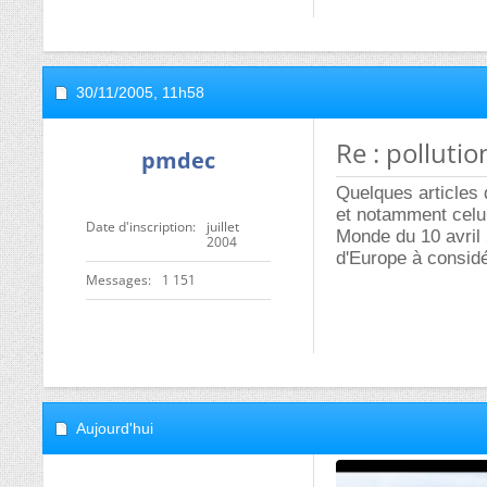
30/11/2005,
11h58
Re : polluti
pmdec
Quelques articles 
et notamment celui
Date d'inscription
juillet
Monde du 10 avril 2
2004
d'Europe à considé
Messages
1 151
Aujourd'hui