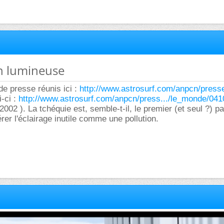
on lumineuse
de presse réunis ici :
http://www.astrosurf.com/anpcn/press
-ci :
http://www.astrosurf.com/anpcn/press.../le_monde/041
002 ). La tchéquie est, semble-t-il, le premier (et seul ?) p
rer l'éclairage inutile comme une pollution.