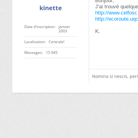
Bonjour,
kinette
J'ai trouvé quelqu
http://www.celfosc.
http://ecoroute.uq
Date d'inscription
janvier
2003
K.
Localisation
Centrale!
Messages
15 945
Nomina si nescis, peri