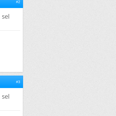
#2
 sel
#3
 sel