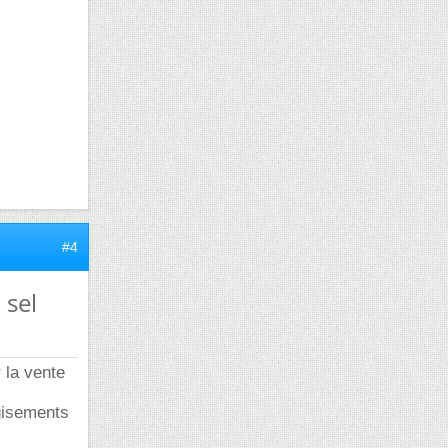
#4
 sel
 la vente
 gisements