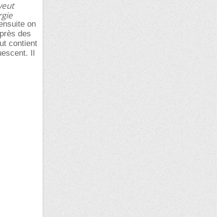
veut
rgie
ensuite on
 près des
ut contient
escent. Il