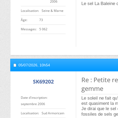
2006
Le sel La Baleine 
Localisation
Seine & Marne
ge
73
Messages
5 062
05/07/2026,
10h54
Re : Petite 
SK69202
gemme
Date d'inscription
Le soleil ne fait q
est quasiment la 
septembre 2006
Je dirai que le se
Localisation
Sud Armoricain
fossiles de sels 