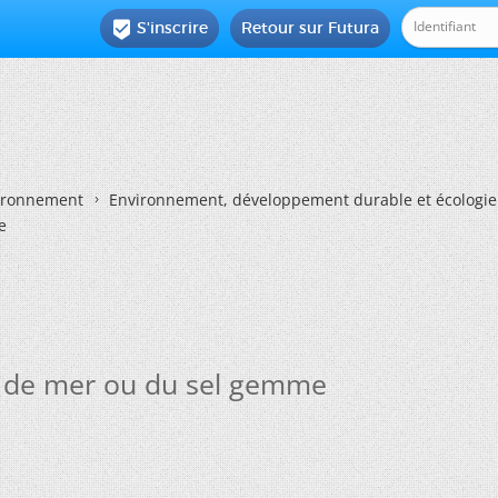
S'inscrire
Retour sur Futura

vironnement
Environnement, développement durable et écologie
e
el de mer ou du sel gemme