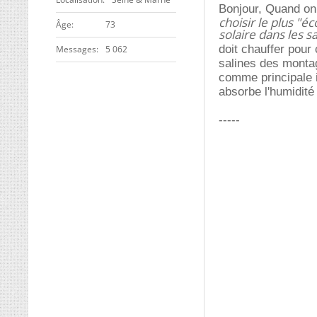
Bonjour, Quand on 
choisir le plus "éc
ge
73
solaire dans les sa
doit chauffer pour 
Messages
5 062
salines des montagn
comme principale i
absorbe l'humidité 
-----