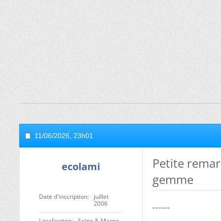
11/06/2026,
23h01
Petite remar
ecolami
gemme
Date d'inscription
juillet
2006
------
Localisation
Seine & Marne