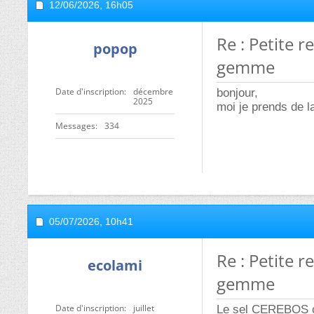
12/06/2026,
16h05
Re : Petite 
popop
gemme
Date d'inscription
décembre
bonjour,
2025
moi je prends de l
Messages
334
05/07/2026,
10h41
Re : Petite 
ecolami
gemme
Date d'inscription
juillet
Le sel CEREBOS c