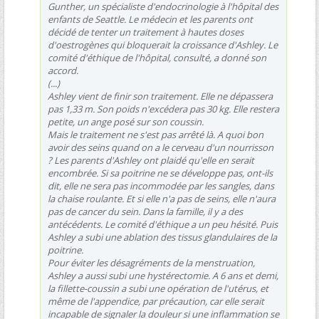
Gunther, un spécialiste d'endocrinologie à l'hôpital des
enfants de Seattle. Le médecin et les parents ont
décidé de tenter un traitement à hautes doses
d'oestrogènes qui bloquerait la croissance d'Ashley. Le
comité d'éthique de l'hôpital, consulté, a donné son
accord.
(...)
Ashley vient de finir son traitement. Elle ne dépassera
pas 1,33 m. Son poids n'excédera pas 30 kg. Elle restera
petite, un ange posé sur son coussin.
Mais le traitement ne s'est pas arrêté là. A quoi bon
avoir des seins quand on a le cerveau d'un nourrisson
? Les parents d'Ashley ont plaidé qu'elle en serait
encombrée. Si sa poitrine ne se développe pas, ont-ils
dit, elle ne sera pas incommodée par les sangles, dans
la chaise roulante. Et si elle n'a pas de seins, elle n'aura
pas de cancer du sein. Dans la famille, il y a des
antécédents. Le comité d'éthique a un peu hésité. Puis
Ashley a subi une ablation des tissus glandulaires de la
poitrine.
Pour éviter les désagréments de la menstruation,
Ashley a aussi subi une hystérectomie. A 6 ans et demi,
la fillette-coussin a subi une opération de l'utérus, et
même de l'appendice, par précaution, car elle serait
incapable de signaler la douleur si une inflammation se