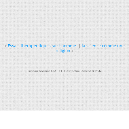
«
Essais thérapeutiques sur l'homme.
|
la science comme une
religion
»
Fuseau horaire GMT +1. Il est actuellement
00h56
.