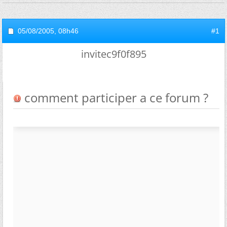
05/08/2005,
08h46
#1
invitec9f0f895
comment participer a ce forum ?