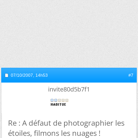
07/10/2007,
14h53
#7
invite80d5b7f1
Re : A défaut de photographier les
étoiles, filmons les nuages !