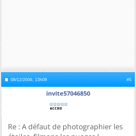
08/12/2006,
13h08
#5
invite57046850
Re : A défaut de photographier les