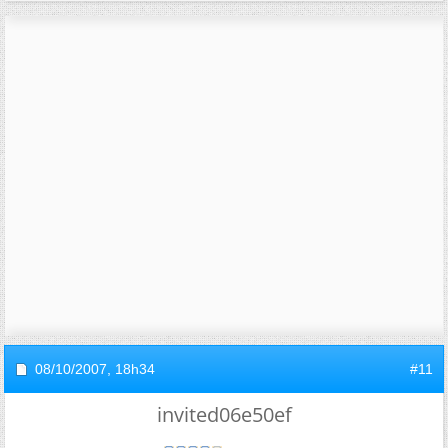
08/10/2007,
18h34
#11
invited06e50ef