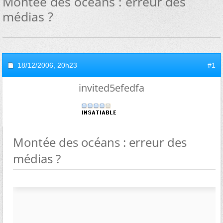
Montée des océans : erreur des
médias ?
18/12/2006,
20h23
#1
invited5efedfa
Montée des océans : erreur des
médias ?