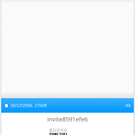
20/12/2006,
17h08
#4
invite8591efe6