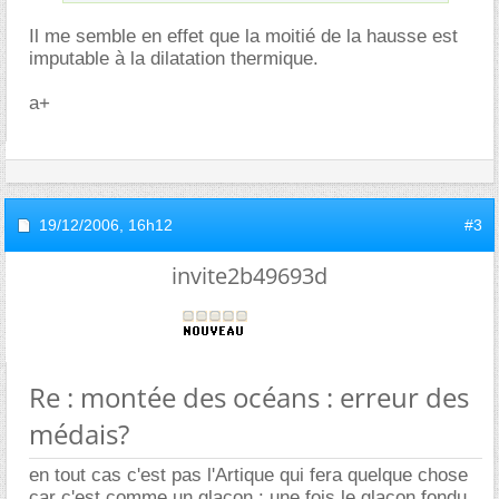
Il me semble en effet que la moitié de la hausse est
imputable à la dilatation thermique.
a+
19/12/2006,
16h12
#3
invite2b49693d
Re : montée des océans : erreur des
médais?
en tout cas c'est pas l'Artique qui fera quelque chose
car c'est comme un glacon : une fois le glacon fondu,