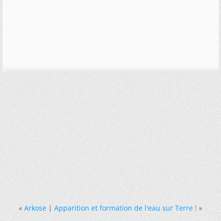
«
Arkose
|
Apparition et formation de l'eau sur Terre !
»